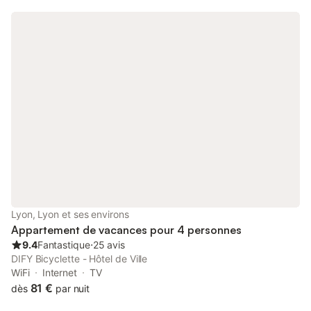
de Lyon (limite Presqu'Île), cet appartement est idéal pour
découvrir Lyon. Le quartier profite de nombreux commerces de
proximité, d’animations variées et de restaurants à ne pas
manquer. La presqu’ile (qui est le cœur de Lyon) se trouve à
côté de l’appartement. Vous pourrez ainsi rejoindre la place
Bellecour en moins de 10 minutes à pied. Les arrêts de métro
Saxe Gambetta et Place Guichard se trouvent à deux pas de
l’appartement et vous permettent d’accéder aux lignes B et D.
Cela vous offre une entière mobilité dans toute la ville. L’arrêt de
Tramway « Liberté » vous permet de rejoindre la gare Perrache
et Part-Dieu en moins de 10 minutes. ## Transit ## Notes
Lyon, Lyon et ses environs
Appartement de vacances pour 4 personnes
9.4
Fantastique
⋅
25 avis
DIFY Bicyclette - Hôtel de Ville
WiFi
Internet
TV
81 €
dès
par nuit