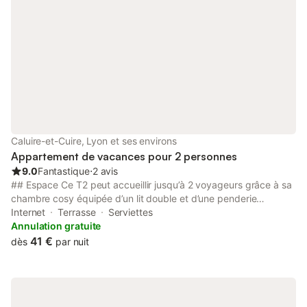
chacun : le Gîte "l'A
d'un canapé converti
personnes dans le sa
Caluire-et-Cuire, Lyon et ses environs
Appartement de vacances pour 2 personnes
9.0
Fantastique
⋅
2 avis
## Espace Ce T2 peut accueillir jusqu’à 2 voyageurs grâce à sa
chambre cosy équipée d’un lit double et d’une penderie
fonctionnelle. L’appartement offre tout le confort nécessaire
Internet
Terrasse
Serviettes
avec un espace de vie lumineux, une cuisine équipée, ainsi
Annulation gratuite
qu’une machine à laver pour un séjour sans contrainte. Idéal
41 €
dès
par nuit
pour un couple, un voyageur solo ou un séjour professionnel. ##
Accès Métro : La station "Cuire" de la ligne C est la plus proche.
Elle permet de rejoindre rapidement la Croix-Rousse et le
centre-ville. Bus : Plusieurs lignes de bus desservent le secteur