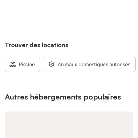
l'hospitalité qui règne
Connectez-vous et économisez
personnes, ce gîte de
Se connecter
jusqu'à 10% sur nos logements.
pour des séjours en f
pour des événements 
Composé de deux bât
confort moderne et c
murs en pierres doré
Trouver des locations
apparentes et décora
Maison principale : g
- 6 chambres toutes 
d'eau privatives avec
Piscine
Animaux domestiques autorisés
chaussée : pièce de 
cheminée décorative, 
équipé et coin salon 
manger pour 30 conviv
buanderie. Étage : sa
Autres hébergements populaires
billard , 2 coins nui
3 chambres : de 2 p
Nuit", "Coucher de Sole
Tournesol"), de 3 per
et 4 personnes ("Papi
couchages modulable
partie annexe, 2 gît