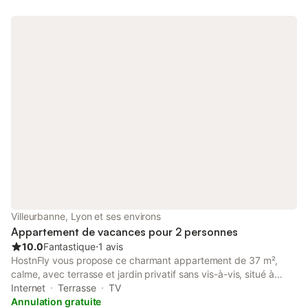
confort, totalement indépendant. Calme et tranquillité assurés.
Tarif pour 2 personnes. Au delà, compter 8€/personne/nuit.
Villeurbanne, Lyon et ses environs
Appartement de vacances pour 2 personnes
10.0
Fantastique
⋅
1 avis
HostnFly vous propose ce charmant appartement de 37 m²,
calme, avec terrasse et jardin privatif sans vis-à-vis, situé à
Villeurbanne (limite Lyon 6ᵉ). Il conviendra parfaitement pour un
Internet
Terrasse
TV
couple ou pour un séjour professionnel. Stratégiquement situé,
Annulation gratuite