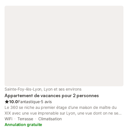
Sainte-Foy-lès-Lyon, Lyon et ses environs
Appartement de vacances pour 2 personnes
10.0
Fantastique
⋅
5 avis
Le 360 se niche au premier étage d’une maison de maître du
XIX avec une vue imprenable sur Lyon, une vue dont on ne se
lasse pas. Situé sur la commune de Sainte-Foy- Les - Lyon dans
WiFi
Terrasse
Climatisation
un quartier résidentiel, l’appartement est idéal pour un court
Annulation gratuite