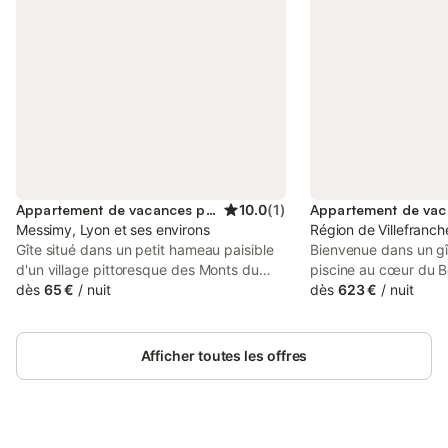
Appartement de vacances pour 4 personnes
10.0
(
1
)
Messimy, Lyon et ses environs
Région de Villefranc
Gîte situé dans un petit hameau paisible
Bienvenue dans un gî
d'un village pittoresque des Monts du
piscine au cœur du Be
Lyonnais à 15 km de Lyon. Appartement
dès
65 €
/
nuit
Dorées, sur la commu
dès
623 €
/
nuit
de plain-pied dont une chambre en étage
deux pas de Villefra
en sous-pente. Avec terrasse couverte
facile d'accès, ce lie
dans terrain clos. 10 € par lit si fourniture
une immersion total
Afficher toutes les offres
des draps et taies.
familiale et convivial
viticole au charme a
soit pour une nuit ou
vous serez séduits p