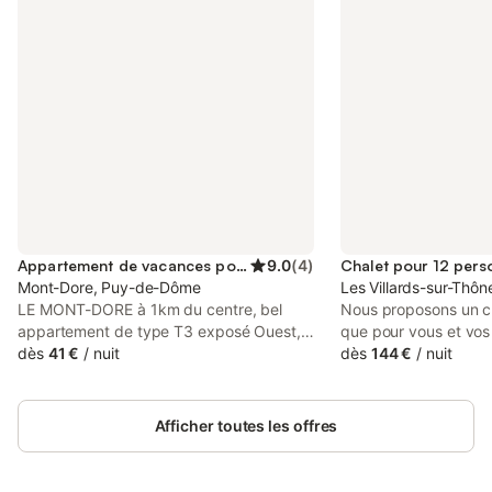
Appartement de vacances pour 6 personnes
9.0
(
4
)
Chalet pour 12 pers
Mont-Dore, Puy-de-Dôme
Les Villards-sur-Thô
LE MONT-DORE à 1km du centre, bel
Nous proposons un cha
appartement de type T3 exposé Ouest,
que pour vous et vos
entiérement rénové, en rez de jardin avec
dès
41 €
/
nuit
couchages) afin de pr
dès
144 €
/
nuit
son jardin privatif. Accès WIFI.
inoubliable à la mon
Appartement classé 3*** Il comprend
magnifique et naturel 
une entrée, pièce à vivre , cuisine US
raisonnable ! Cybeva
Afficher toutes les offres
totalement équipée avec réfrigérateur /
racheté , vous pouve
congélateur grand modèle, four, lave-
chalet sur le bon coin
vaisselle, micro-ondes .... Une chambre lit
contactez nous pers