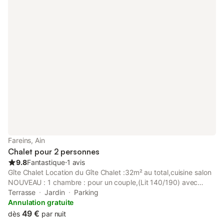
d'une chambre fermée, des espaces de couchage sont situés
dans une zone ouverte (galerie, alcôve...).
Fareins, Ain
Chalet pour 2 personnes
9.8
Fantastique
⋅
1 avis
Gîte Chalet Location du Gîte Chalet :32m² au total,cuisine salon
NOUVEAU : 1 chambre : pour un couple,(Lit 140/190) avec
penderie et rayonnages Le gite est réservé aux NON FUMEUR
Terrasse
Jardin
Parking
pour le confort de tous Les animaux ne sont pas acceptés A l'
Annulation gratuite
autre extrémité du terrain Nous avons un autre Gîte, en
49 €
dès
par nuit
construction paille Pierre (le père) agriculteur bio à la retraite; de