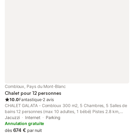
réfrigérateur, micro-ondes, four, congélateur, lave-vaisselle,
vaisselle/couverts, ustensiles/cuisine, cafetière, grille pain et
bouilloire. (Attention piscine fermée entre Octobre et fin Avril)
Combloux, Pays du Mont-Blanc
Chalet pour 12 personnes
10.0
Fantastique
⋅
2 avis
CHALET GALATA - Combloux 300 m2, 5 Chambres, 5 Salles de
bains 12 personnes (max 10 adultes, 1 bébé) Pistes 2.8 km,
Village 700 m Navette de ski 300 m Cheminée, local à skis
Jacuzzi
Internet
Parking
Jacuzzi et sauna Superbe panorama OVO Network est le leader
Annulation gratuite
de la location de chalets haut de gamme dans les destinations
674 €
dès
par nuit