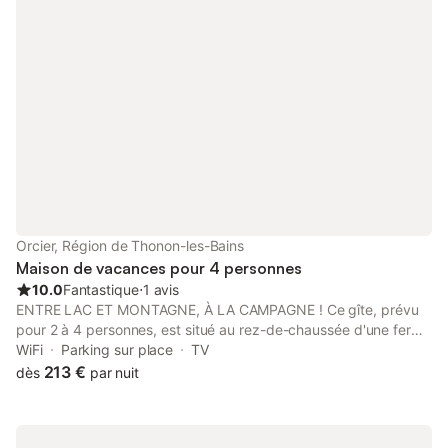
inclus : lits faits à l'arrivée, linge de
avec lit double Chamb
toilette et ménage de fin de séjour. Des
superposés 2 salles 
serviettes de piscine sont également
douche et WC Balcon 
fournies. Les familles avec enfants en bas
: hébergement aména
âge apprécieront la mise à disposition
Possibilité de variat
foncti
Orcier, Région de Thonon-les-Bains
Maison de vacances pour 4 personnes
10.0
Fantastique
⋅
1 avis
ENTRE LAC ET MONTAGNE, À LA CAMPAGNE ! Ce gîte, prévu
pour 2 à 4 personnes, est situé au rez-de-chaussée d'une ferme
entièrement rénovée avec goût et confort dans un hameau très
WiFi
Parking sur place
TV
calme, au départ de nombreuses randonnées et de lieux de
213 €
dès
par nuit
visites. Vous serez séduits par son confort, sa douceur de vivre
et son atmosphère chaleureuse. Attraits touristiques : - village
médiéval d'Yvoire, - le Lac Léman et ses croisières, - les Gorges