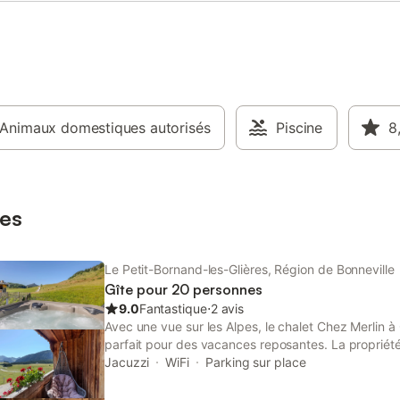
Animaux domestiques autorisés
Piscine
8
es
Le Petit-Bornand-les-Glières, Région de Bonneville
Gîte pour 20 personnes
9.0
Fantastique
⋅
2 avis
Avec une vue sur les Alpes, le chalet Chez Merlin à 
parfait pour des vacances reposantes. La proprié
d'un salon avec 3 canapés-lits pour 2 personnes ch
Jacuzzi
WiFi
Parking sur place
chambres et de 2 salles de bains ainsi que de 2 toi
pouvant accueillir jusqu'à 20 personnes. Les équi