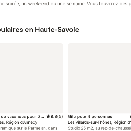
une soirée, un week-end ou une semaine. Vous touverez des 
 réussir vos rassemblements, fêtes, mariages, anniversaire
baptêmes, cousinades...
pulaires en Haute-Savoie
Location de vacances pour 3 personnes
9.8
(
5
)
Gîte pour 4 personnes
res, Région d'Annecy
Les Villards-sur-Thônes, Région 
ramique sur le Parmelan, dans
Studio 25 m2, au rez-de-chaussé