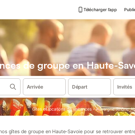
Télécharger l’app
Publi
ances de groupe en Haute-Sav
Arrivée
Départ
Invités
·
Gîtes et locations de vacances
Auvergne-Rhône-Al
os gîtes de groupe en Haute-Savoie pour se retrouver entr