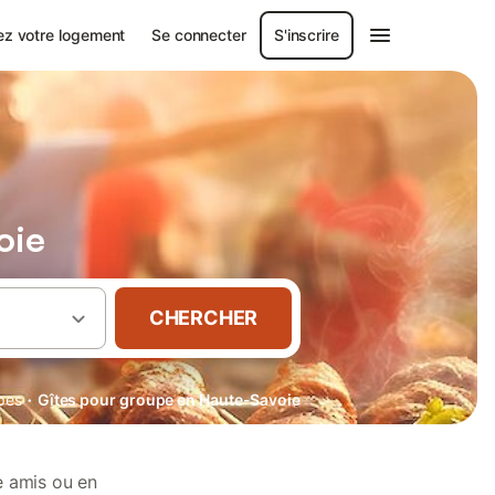
ez votre logement
Se connecter
S'inscrire
oie
CHERCHER
·
pes
Gîtes pour groupe en Haute-Savoie
e amis ou en