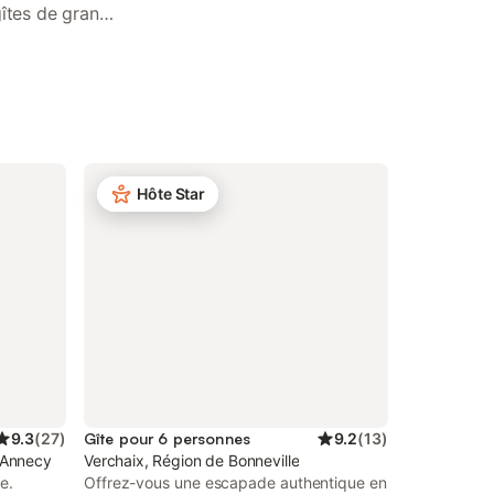
gîtes de grande
s, communions,
Hôte Star
9.3
(
27
)
Gîte pour 6 personnes
9.2
(
13
)
d'Annecy
Verchaix, Région de Bonneville
e.
Offrez-vous une escapade authentique en