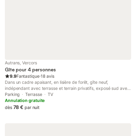
Autrans, Vercors
Gîte pour 4 personnes
9.9
Fantastique
⋅
18 avis
Dans un cadre apaisant, en lisière de forêt, gîte neuf,
indépendant avec terrasse et terrain privatifs, exposé sud avec
transats, barbecue, aménagé à proximité de la ferme des
Parking
Terrasse
TV
propriétaires : possibilité de visite à votre guise et participez à
Annulation gratuite
la traite des vaches laitières qui produisent un lait de qualité qui
78 €
dès
par nuit
sert à la fabrication des fromages du Vercors dont le fameux
bleu ! Aménagé de plain pied, salon pièce de vie avec canapé-
lit double espace cuisine équipée avec accès direct à la
terrasse panoramique : vue sur les forêts & massifs environnants