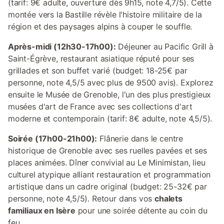
(tarif: 9€ adulte, ouverture dès 9h15, note 4,7/5). Cette
montée vers la Bastille révèle l'histoire militaire de la
région et des paysages alpins à couper le souffle.
Après-midi (12h30-17h00):
Déjeuner au Pacific Grill à
Saint-Égrève, restaurant asiatique réputé pour ses
grillades et son buffet varié (budget: 18-25€ par
personne, note 4,5/5 avec plus de 9500 avis). Explorez
ensuite le Musée de Grenoble, l'un des plus prestigieux
musées d'art de France avec ses collections d'art
moderne et contemporain (tarif: 8€ adulte, note 4,5/5).
Soirée (17h00-21h00):
Flânerie dans le centre
historique de Grenoble avec ses ruelles pavées et ses
places animées. Dîner convivial au Le Minimistan, lieu
culturel atypique alliant restauration et programmation
artistique dans un cadre original (budget: 25-32€ par
personne, note 4,5/5). Retour dans vos
chalets
familiaux en Isère
pour une soirée détente au coin du
feu.