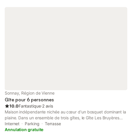
terrain commun. Options draps à 12€ par lit et linge de toilette à
5€ par personne. Ski : station du Col de Marcieu. Parapente ,
delta-plane à 6km. Accro-branches, nombreux sentiers randos
vtt et pédestres au départ du gîte, glisse d'été avec luges,
bouées, mountain boards.
Sonnay, Région de Vienne
Gîte pour 6 personnes
10.0
Fantastique
⋅
2 avis
Maison indépendante nichée au cœur d'un bosquet dominant la
plaine. Dans un ensemble de trois gîtes, le Gîte Les Bruyères
comprend au r.d.c. : séjour-cuisine, coin-salon avec cheminée,
Internet
Parking
Terrasse
Tv, s.d'eau, wc. A l'étage : Ch.1 (2 lits 1 pers), Ch.2 (2 lits 1
Annulation gratuite