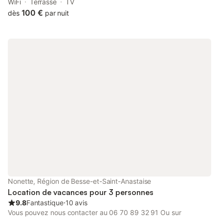
de ce NOUVEAU gîte, le Tipi des Arnats la maison en A.
WiFi
Terrasse
TV
Idéalement situé entre la chaîne des Puys et le massif du Sancy,
100 €
dès
par nuit
il saura vous accueillir au cœur du parc naturel régional des
Volcans d'Auvergne, dans un espace calme et verdoyant.
Nonette, Région de Besse-et-Saint-Anastaise
Location de vacances pour 3 personnes
9.8
Fantastique
⋅
10 avis
Vous pouvez nous contacter au 06 70 89 32 91 Ou sur