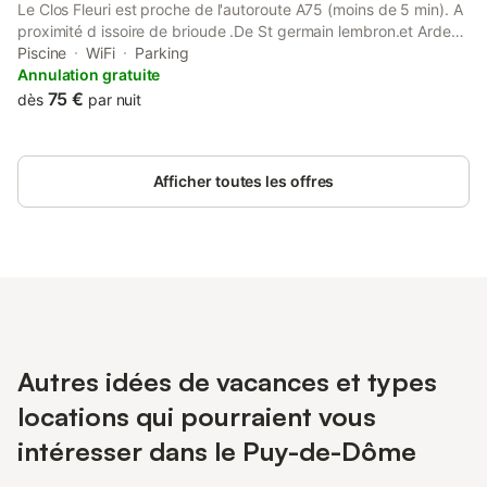
Le Clos Fleuri est proche de l'autoroute A75 (moins de 5 min). A
proximité d issoire de brioude .De St germain lembron.et Arde
sur couze Vous apprécierez la maison pour les espaces
Piscine
WiFi
Parking
extérieurs et le calme. Le Clos Fleuri est parfait pour les couples,
Annulation gratuite
les voyageurs en solo et les voyageurs d'affaires. Possibilité de
75 €
dès
par nuit
ce restaurer sur place voir avec le propriétaire. Je peux rajouter
un lit pour une personne supplémentaire pour 25 €. Le petit
déjeuner est compris dans la nuitée. Le prix affiché 75 € est
Afficher toutes les offres
pour une chambre de 2 personnes sachant que je dispose de 4
chambres avec 1 lit double avec WC et salle de bain dans
chaque chambre.
Autres idées de vacances et types
locations qui pourraient vous
intéresser dans le Puy-de-Dôme