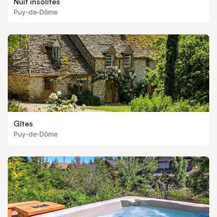
Nuit insolites
Puy-de-Dôme
Gîtes
Puy-de-Dôme