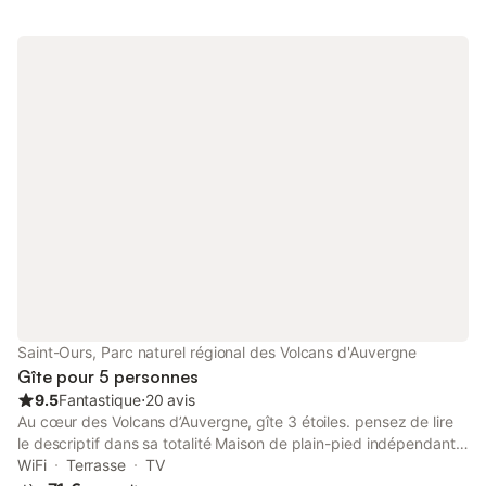
d'appoint en mezzanine. Grande salle à manger voûtée, ornée
d'une belle cheminée en pierres de Volvic. Grand jardin arboré
et fleuri, parcouru de ruisseaux. Entrée individuelle. Le Guide du
Routard nous fait confiance depuis 2006 ! Du 1er Juillet au 31
Août, la chambre est disponible à partir de deux nuits minimum.
Pas d'arrhes mais une re-confirmation 6 jours avant l'arrivée
prévue
Saint-Ours, Parc naturel régional des Volcans d'Auvergne
Gîte pour 5 personnes
9.5
Fantastique
⋅
20 avis
Au cœur des Volcans d’Auvergne, gîte 3 étoiles. pensez de lire
le descriptif dans sa totalité Maison de plain-pied indépendante
avec jardin clos, village calme Rez-de-chaussée : - cuisine
WiFi
Terrasse
TV