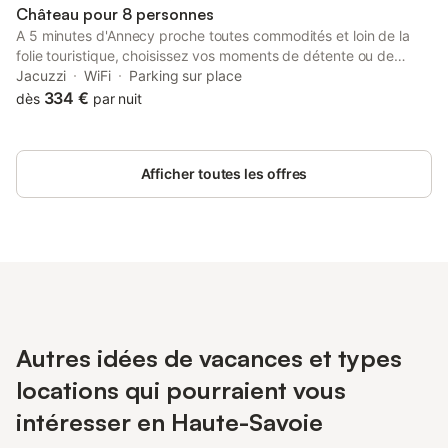
Château pour 8 personnes
A 5 minutes d'Annecy proche toutes commodités et loin de la
folie touristique, choisissez vos moments de détente ou de
découverte de notre superbe ville au sein d'un château du 17
Jacuzzi
WiFi
Parking sur place
ème siècle entièrement rénové et implanté sur un terrain
334 €
dès
par nuit
d'environ 1300 m² vous offrant une terrasse ombragée, table de
ping pong, barbecue, et fraicheur assurée sous la tonnelle. A
l'intérieur, les murs d'époque sauront également vous apporter
Afficher toutes les offres
la douceur de la pierre dans un très beau salon donnant sur le
jardin. Une cuisine entièrement équipée avec tout les ustensiles
nécessaires . Lave-linge, sèche linge, congélateur. A l'étage se
trouve trois grandes chambres avec salle de bain. Au rdc une
chambre d'appoint supplémentaire avec canapé lit . Une des
sdb est équipée d'un bain à remous.
Autres idées de vacances et types
locations qui pourraient vous
intéresser en Haute-Savoie