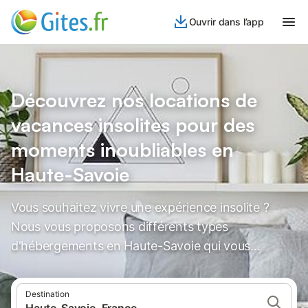
Ouvrir dans l’app
Découvrez nos locations de
vacances insolites pour des
moments inoubliables en
Haute-Savoie
Vous souhaitez vivre une expérience insolite ?
Nous vous proposons différents types
d'hébergements en Haute-Savoie qui vous
laisseront des souvenirs inoubliables.
Destination