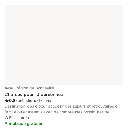
Ayse, Région de Bonneville
Château pour 13 personnes
9.8
Fantastique
⋅
17 avis
Destination idéale pour accueillir vos séjours et retrouvailles en
famille ou entre amis avec de nombreuses possibilités de
détente sur la propriété et d'activités aux alentours, hiver
WiFi
Jardin
comme été. Vous profiterez du charme de ce château simple et
Annulation gratuite