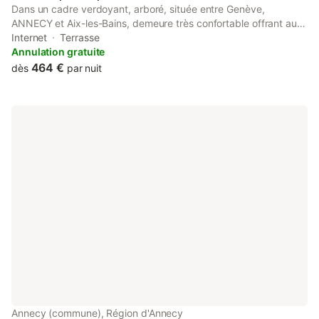
Dans un cadre verdoyant, arboré, située entre Genève,
ANNECY et Aix-les-Bains, demeure très confortable offrant au
rez-de-chaussée une pièce à vivre en open space de 150 m2 (
Internet
Terrasse
cuisine-salon-salle- à manger -bureau) donnant sur terrasse et
Annulation gratuite
cour ainsi qu’un étage comprenant 4 chambres, 2 salles de bain
464 €
dès
par nuit
et 1 salle d’eau. Une grange aménagée ( disponible seulement
l’été) de 150m2 complète les prestations. Tous commerces à
proximité (10 minutes). Voiture indispensable.
Annecy (commune), Région d'Annecy