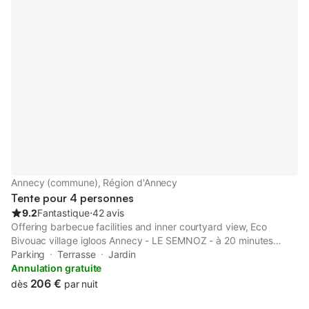
Annecy (commune), Région d'Annecy
Tente pour 4 personnes
9.2
Fantastique
⋅
42 avis
Offering barbecue facilities and inner courtyard view, Eco
Bivouac village igloos Annecy - LE SEMNOZ - à 20 minutes
d'Annecy is situated in Annecy, 36 km from Rochexpo and 37
Parking
Terrasse
Jardin
km from Bourget Lake.
Annulation gratuite
206 €
dès
par nuit