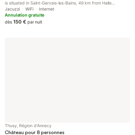
is situated in Saint-Gervais-les-Bains, 49 km from Halle
Olympique d'Albertville and 6.9 km from Le Valleen Gondola.
Jacuzzi
WiFi
Internet
Annulation gratuite
150 €
dès
par nuit
Thusy, Région d'Annecy
Château pour 8 personnes