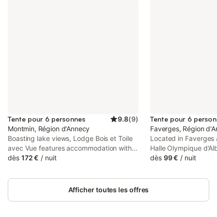
Tente pour 6 personnes
9.8
(
9
)
Tente pour 6 perso
Montmin, Région d'Annecy
Faverges, Région d'
Boasting lake views, Lodge Bois et Toile
Located in Faverges
avec Vue features accommodation with a
Halle Olympique d'Alb
garden and a balcony, around 35 km
dès
172 €
/
nuit
Olachat proche Anne
dès
99 €
/
nuit
from Halle Olympique d'Albertville. Guests
accommodation with 
can take in the views of the mountain
WiFi and free private
from the terrace, which also has outdoor
Afficher toutes les offres
furniture.