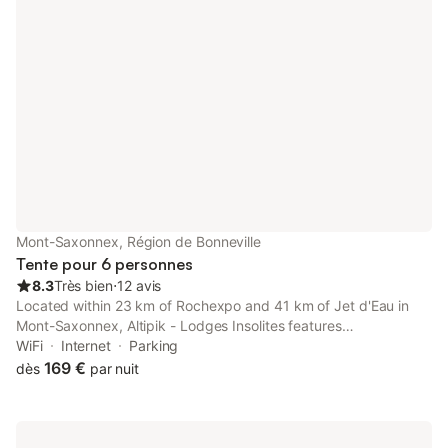
Mont-Saxonnex, Région de Bonneville
Tente pour 6 personnes
8.3
Très bien
⋅
12 avis
Located within 23 km of Rochexpo and 41 km of Jet d'Eau in
Mont-Saxonnex, Altipik - Lodges Insolites features
accommodation with seating area. There is a private entrance
WiFi
Internet
Parking
at the luxury tent for the convenience of those who stay.
169 €
dès
par nuit