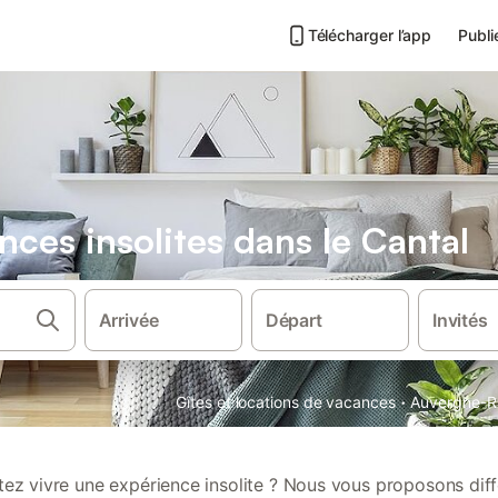
Télécharger l’app
Publi
ces insolites dans le Cantal
Arrivée
Départ
Invités
·
Gîtes et locations de vacances
Auvergne-R
ez vivre une expérience insolite ? Nous vous proposons dif