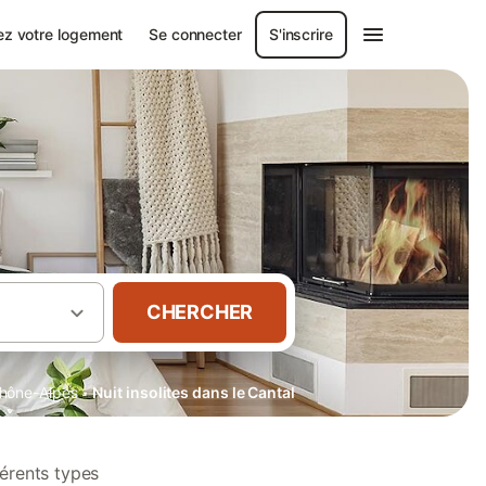
ez votre logement
Se connecter
S'inscrire
CHERCHER
·
hône-Alpes
Nuit insolites dans le Cantal
férents types