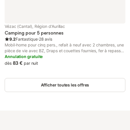
Vézac (Cantal), Région d'Aurillac
Camping pour 5 personnes
9.2
Fantastique
⋅
28 avis
Mobil-home pour cinq pers., refait à neuf avec 2 chambres, une
pièce de vie avec BZ, Draps et couettes fournies, fer à repasser,
équipements: vaisselle et couverts, ustensiles de cuisine,
Annulation gratuite
réfrigérateur-congélateur, plaques de cuisson à gaz, micro-
83 €
dès
par nuit
onde, chauffage central. Terrasse couverte dans un enclos
boisé de 1 ha, alt7 00m Superette à 1km, 8km d'aurillac, 30mn
du Lioran. Activités: golf (18 trous) à 1km, VTT, pêche,
Afficher toutes les offres
randonnées, piscine à 6km, théâtre de rue à Aurillac (semaine
33)