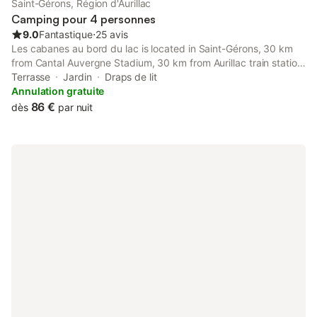
Saint-Gérons, Région d'Aurillac
randonnée, le vélo, l'équitation et le tir à l'arc.
Camping pour 4 personnes
9.0
Fantastique
⋅
25 avis
Les cabanes au bord du lac is located in Saint-Gérons, 30 km
from Cantal Auvergne Stadium, 30 km from Aurillac train station,
and 31 km from Aurillac Congress Centre. Private parking is
Terrasse
Jardin
Draps de lit
available on site at this recently renovated property.
Annulation gratuite
86 €
dès
par nuit