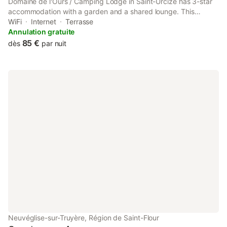
Domaine de l'Ours / Camping Lodge in Saint-Urcize has 3-star
accommodation with a garden and a shared lounge. This
campground features free private parking and a shared
WiFi
Internet
Terrasse
kitchen.
Annulation gratuite
85 €
dès
par nuit
Neuvéglise-sur-Truyère, Région de Saint-Flour