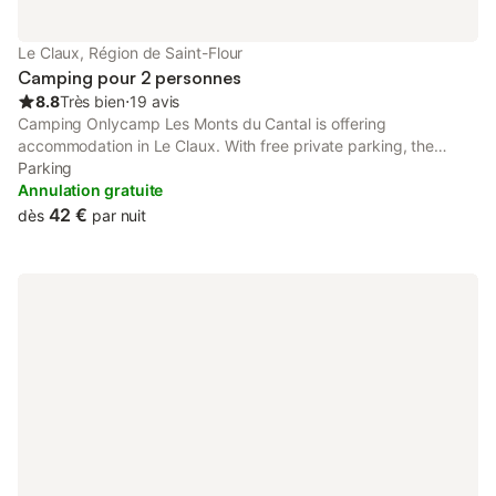
Le Claux, Région de Saint-Flour
Camping pour 2 personnes
8.8
Très bien
⋅
19 avis
Camping Onlycamp Les Monts du Cantal is offering
accommodation in Le Claux. With free private parking, the
property is 11 km from Pas de Peyrol and 18 km from Col
Parking
d'Entremont.
Annulation gratuite
42 €
dès
par nuit