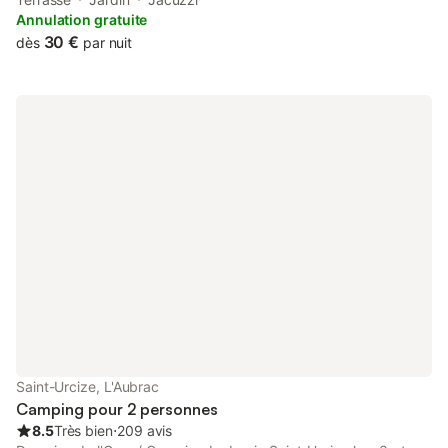
units are equipped with a outdoor furniture.
Annulation gratuite
30 €
dès
par nuit
Saint-Urcize, L'Aubrac
Camping pour 2 personnes
8.5
Très bien
⋅
209 avis