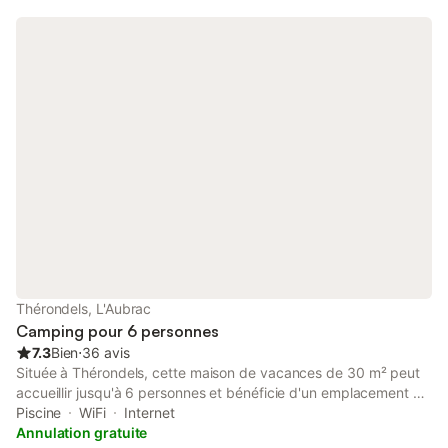
Thérondels, L'Aubrac
Camping pour 6 personnes
7.3
Bien
⋅
36 avis
Située à Thérondels, cette maison de vacances de 30 m² peut
accueillir jusqu'à 6 personnes et bénéficie d'un emplacement en
bord de lac. La propriété dispose d'une plage privée et offre
Piscine
WiFi
Internet
des vues sur le lac, les montagnes et les sites locaux,
Annulation gratuite