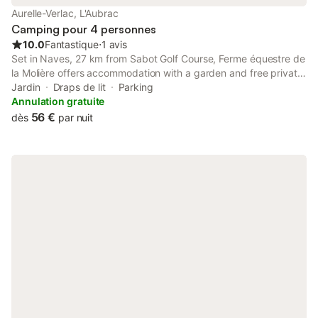
Aurelle-Verlac, L'Aubrac
Camping pour 4 personnes
10.0
Fantastique
⋅
1 avis
Set in Naves, 27 km from Sabot Golf Course, Ferme équestre de
la Molière offers accommodation with a garden and free private
parking. The property has mountain views. At the campground,
Jardin
Draps de lit
Parking
the units include a outdoor furniture.
Annulation gratuite
56 €
dès
par nuit