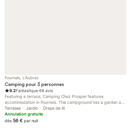
Fournels, L'Aubrac
Camping pour 3 personnes
9.2
Fantastique
⋅
66 avis
Featuring a terrace, Camping Chez Prosper features
accommodation in Fournels. This campground has a garden and
free private parking. Guests can take in the ambience of the
Terrasse
Jardin
Draps de lit
surroundings from an outdoor dining area. The accommodation
Annulation gratuite
is non-smoking.
56 €
dès
par nuit