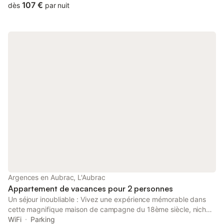
free private parking.
107 €
dès
par nuit
Argences en Aubrac, L'Aubrac
Appartement de vacances pour 2 personnes
Un séjour inoubliable : Vivez une expérience mémorable dans
cette magnifique maison de campagne du 18ème siècle, nichée
au cœur de l'Aveyron. Tony et Angélique vous accueillent
WiFi
Parking