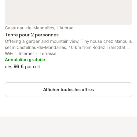
spectaculaires. Explorez les gorges de la Truyère, les villages
pittoresques tels que Conques ou Laguiole, et goûtez aux
produits du terroir. Pour les amateurs de plein air, randonnez à
travers forêts, montagnes et bords de lac, et laissez-vous
séduire par la nature préservée et les panoramas exceptionnels.
Castelnau-de-Mandailles, L'Aubrac
Chaque journée est une aventure entre nature, culture et
Tente pour 2 personnes
gastronomie. CLERM
Offering a garden and mountain view, Tiny house chez Manou is
set in Castelnau-de-Mandailles, 40 km from Rodez Train Station
and 42 km from Rodez Cathedral.
WiFi
Internet
Terrasse
Annulation gratuite
96 €
dès
par nuit
Afficher toutes les offres