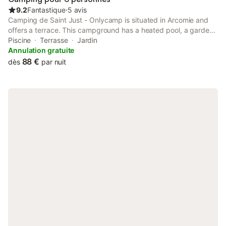
9.2
Fantastique
⋅
5 avis
Camping de Saint Just - Onlycamp is situated in Arcomie and
offers a terrace. This campground has a heated pool, a garden
and free private parking. The property is non-smoking and is
Piscine
Terrasse
Jardin
set 43 km from Crozatier Museum.
Annulation gratuite
88 €
dès
par nuit