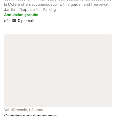
la Molière offers accommodation with a garden and free private
parking. The property has mountain views. At the campground,
Jardin
Draps de lit
Parking
the units include a outdoor furniture.
Annulation gratuite
39 €
dès
par nuit
Val-d'Arcomie, L'Aubrac
Camping pour 6 personnes