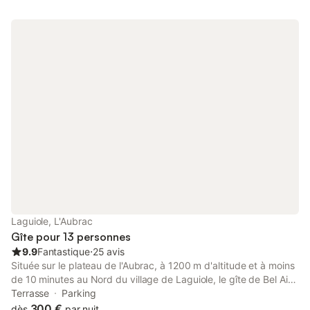
Laguiole, L'Aubrac
Gîte pour 13 personnes
9.9
Fantastique
⋅
25 avis
Située sur le plateau de l'Aubrac, à 1200 m d'altitude et à moins
de 10 minutes au Nord du village de Laguiole, le gîte de Bel Air
vous plongera immédiatement dans toute l'intensité de l'Aubrac.
Terrasse
Parking
Ce gîte de caractère restauré dans une ancienne ferme
300 €
dès
par nuit