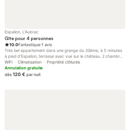
(19€), à régler obligatoirement à la réservation si souhaitée. A
régler sur place: la caution (2 chèques à régler à votre arrivée
180€/dégradation et 70€ pour le ménage).
Espalion, L'Aubrac
Gîte pour 4 personnes
10.0
Fantastique
⋅
1 avis
Très bel appartement dans une grange du 20ème, à 5 minutes
à pied d'Espalion, terrasse avec vue sur le château. 2 chambres
dont une en mezzanine, 2 salles de bain, 2 WC, cuisine toute
WiFi
Climatisation
Propriété clôturée
équipée, machine à laver. L'appartement est situé au bord d'un
Annulation gratuite
ruisseau avec un très beau cadre de verdure Parking privé pour
120 €
dès
par nuit
voiture. Juin juillet août uniquement à la semaine tarif 1000
euros la semaine pour 4 personnes location de draps et
serviettes 20 euros. Période d été 2 mois