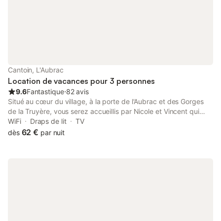
l'Au
Cantoin, L'Aubrac
Location de vacances pour 3 personnes
9.6
Fantastique
⋅
82 avis
Situé au cœur du village, à la porte de l'Aubrac et des Gorges
de la Truyère, vous serez accueillis par Nicole et Vincent qui
vous recevront dans une ambiance chaleureuse et familiale. 2
WiFi
Draps de lit
TV
chambres très agréables pouvant recevoir 4 personnes
62 €
dès
par nuit
chacune avec salle de bain WC et entrée indépendante.
Activités à proximité : pêche, tennis, ULM, balade en calèche,
espace jeux pour les enfants. À quelques kilomètres le village
de Laguiole avec ses couteaux et les grands espaces de
l'Aubrac. Animaux acceptés. Table d'hôtes sur réservation. Plats
régionaux sur demande Ouvert toute l'année.