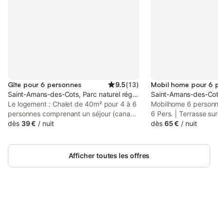
Gîte pour 6 personnes
9.5
(
13
)
Mobil home pour 6 
Saint-Amans-des-Cots, Parc naturel régional de l'Aubrac
Saint-Amans-des-Cot
Le logement : Chalet de 40m² pour 4 à 6
Mobilhome 6 personne
personnes comprenant un séjour (canapé
6 Pers. | Terrasse su
convertible pour deux personnes,
dès
39 €
/
nuit
Hébergement - Surfa
dès
65 €
/
nuit
télévision, wifi), une cuisine équipée
l'hébergement: 28m²
(quatre plaques électriques, four micro-
chambres: 3 - Nombre
ondes, réfrigérateur/congélateur, lave-
1 - Nombre de toilette
Afficher toutes les offres
vaisselle, cafetière, grille-pain, bouilloire),
séparées - Terrasse 
une chambre avec un lit double (140 x
1 chambre: 1 lit dou
190 cm), une chambre avec un lit
chambres: 2 lits sim
superposé (80 x 190 cm) pour deux
Ancienneté de l'hébe
personnes, une salle d'eau, un WC séparé
ans Équipements - Ty
et une terrasse couverte de 10 M²
Connectez-vous et économisez
cuisine - Plaques au 
Se connecter