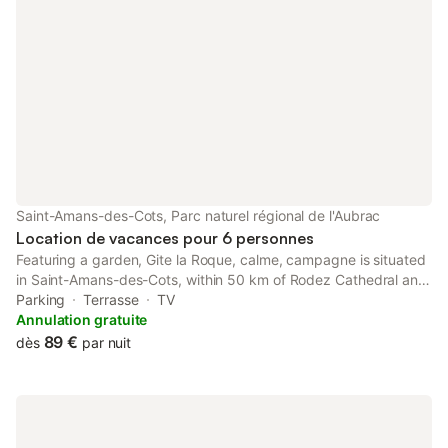
Saint-Amans-des-Cots, Parc naturel régional de l'Aubrac
Location de vacances pour 6 personnes
Featuring a garden, Gite la Roque, calme, campagne is situated
in Saint-Amans-des-Cots, within 50 km of Rodez Cathedral and
49 km of Grand-Rodez Golf Course. This property offers access
Parking
Terrasse
TV
to a terrace and free private parking.
Annulation gratuite
89 €
dès
par nuit