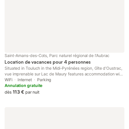
Saint-Amans-des-Cots, Parc naturel régional de l'Aubrac
Location de vacances pour 4 personnes
Situated in Touluch in the Midi-Pyrénées region, Gîte d'Oustrac,
vue imprenable sur Lac de Maury features accommodation with
free WiFi and free private parking. The property features lake
WiFi
Internet
Parking
views.
Annulation gratuite
113 €
dès
par nuit