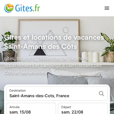
Gîtes et locations de vacances
Saint-Amans des Côts
gîtes, locations, résidences de vacances,
appartements et campings à Saint-Amans des
Côts et ses environs
Destination
Saint-Amans-des-Cots, France
Arrivée
Départ
sam. 15/08
sam. 22/08