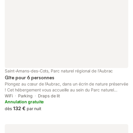
Saint-Amans-des-Cots, Parc naturel régional de l'Aubrac
Gîte pour 6 personnes
Plongez au cœur de l’Aubrac, dans un écrin de nature préservée
! Cet hébergement vous accueille au sein du Parc naturel
régional de l’Aubrac, à seulement 20 minutes de Laguiole et 50
WiFi
Parking
Draps de lit
minutes de Rodez. Ici, chaque journée est une invitation à
Annulation gratuite
l’évasion : partez à la découverte d’un patrimoine d’exception,
132 €
dès
par nuit
entre villages médiévaux, châteaux, églises romanes et joyaux
incontournables comme l’abbaye de Conques, classée au
patrimoine mondial de l’UNESCO. Les amateurs de plein air
seront comblés par les nombreuses randonnées, notamment sur