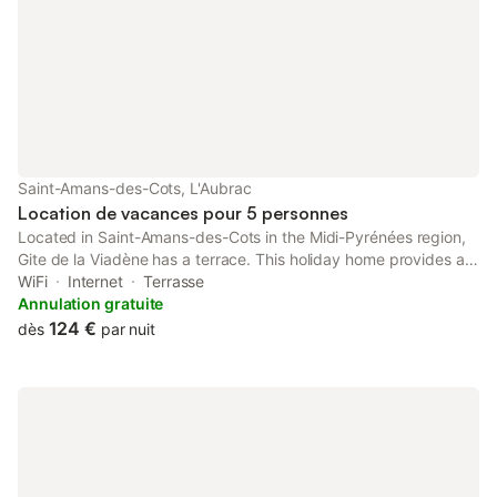
rendu en parfait état, 
Saint-Amans-des-Cots, L'Aubrac
Location de vacances pour 5 personnes
Located in Saint-Amans-des-Cots in the Midi-Pyrénées region,
Gite de la Viadène has a terrace. This holiday home provides a
garden. Free WiFi is available throughout the property.
WiFi
Internet
Terrasse
Annulation gratuite
124 €
dès
par nuit