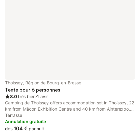
Thoissey, Région de Bourg-en-Bresse
Tente pour 6 personnes
8.0
Très bien
⋅
1 avis
Camping de Thoissey offers accommodation set in Thoissey, 22
km from Mâcon Exhibition Centre and 40 km from Ainterexpo.
Featuring a private entrance, the luxury tent allows guests to
Terrasse
maintain their privacy.
Annulation gratuite
104 €
dès
par nuit