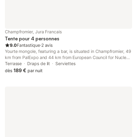
Champfromier, Jura Francais
Tente pour 4 personnes
9.0
Fantastique
⋅
2 avis
Yourte mongole, featuring a bar, is situated in Champfromier, 49
km from PalExpo and 44 km from European Council for Nuclear
Research. It is located 44 km from CERN and provides a
Terrasse
Draps de lit
Serviettes
minimarket. The luxury tent also offers facilities for disabled...
189 €
dès
par nuit