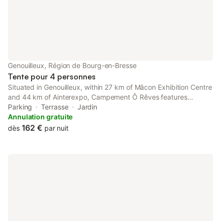
Genouilleux, Région de Bourg-en-Bresse
Tente pour 4 personnes
Situated in Genouilleux, within 27 km of Mâcon Exhibition Centre
and 44 km of Ainterexpo, Campement Ô Rêves features
accommodation with a garden as well as free private parking
Parking
Terrasse
Jardin
for guests who drive.
Annulation gratuite
162 €
dès
par nuit