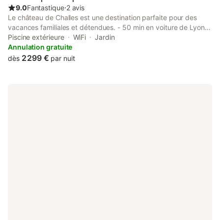
9.0
Fantastique
⋅
2 avis
Le château de Challes est une destination parfaite pour des
vacances familiales et détendues. - 50 min en voiture de Lyon -
1h30 direct de Paris en train (gare Macon Loché à 15 min en
Piscine extérieure
WiFi
Jardin
voiture) Une fois sur place, tout est faisable à pied dans le
Annulation gratuite
village de Thoissey (boulangerie, superette, boucherie, centre
2 299 €
dès
par nuit
médical, pharmacie...) Le prix indiqué correspond à la location
de l aile ouest du château qui comprend : Piscine ( non
chauffée) et grande terrasse abritée avec grand barbecue à
charbon de bois. Une grande cuisine bien équipée, deux salons,
et une salle à manger ainsi que ; Les logements de l'aile Ouest: -
6 chambres doubles avec au total 20 couchages - 4 salles de
bain - 7 wc Les logements de la Maison du Domaine: -4
chambres avec au total 12 couchages -1 salle de bain -2 wc
SERVICE: Un couple de gardiens discrets et serviables en
charge de l'entretien du parc, de la piscine et du ménage.
Possibilité d autres services à la demande (service, ménage,
repas, baby-sitting, ...).