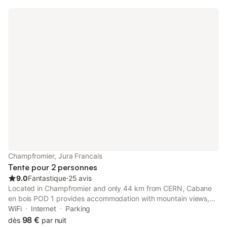
Champfromier, Jura Francais
Tente pour 2 personnes
9.0
Fantastique
⋅
25 avis
Located in Champfromier and only 44 km from CERN, Cabane
en bois POD 1 provides accommodation with mountain views,
free WiFi and free private parking. The property features
WiFi
Internet
Parking
garden views, and is 44 km from European Council for Nuclear
98 €
dès
par nuit