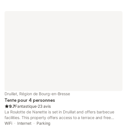
Research.
Druillat, Région de Bourg-en-Bresse
Tente pour 4 personnes
9.7
Fantastique
⋅
23 avis
La Roulotte de Nanette is set in Druillat and offers barbecue
facilities. This property offers access to a terrace and free
private parking. The property is non-smoking and is located 17
WiFi
Internet
Parking