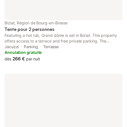
Biziat, Région de Bourg-en-Bresse
Tente pour 2 personnes
Featuring a hot tub, Grand dôme is set in Biziat. This property
offers access to a terrace and free private parking. The
property is non-smoking and is located 19 km from Mâcon
Jacuzzi
Parking
Terrasse
Exhibition Centre. Towels and bed linen are provided in the
Annulation gratuite
luxury tent.
266 €
dès
par nuit