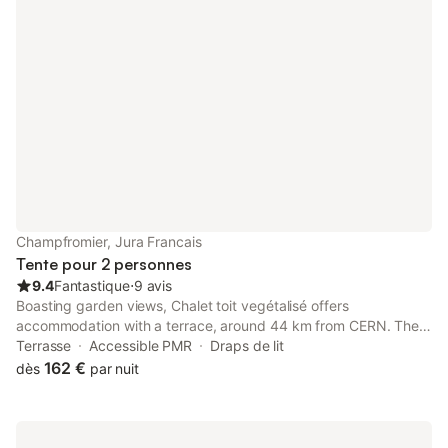
canoë et pêche sont au programme pour
septembre - Heure d
rythmer vos journées.Pour votre confort,
à 11:00 de mai à sep
de nombreux services sont disponibles :
draps jetables : - lit s
épicerie, buvette, restaurant, snack,
double 11,00 € prêt l
laverie et une connexion wifi couvrant
option ménage final 
l’ensembl
Champfromier, Jura Francais
Tente pour 2 personnes
9.4
Fantastique
⋅
9 avis
Boasting garden views, Chalet toit vegétalisé offers
accommodation with a terrace, around 44 km from CERN. The
luxury tent is 44 km from European Council for Nuclear
Terrasse
Accessible PMR
Draps de lit
Research. The property is non-smoking and is set 49 km from
162 €
dès
par nuit
PalExpo.