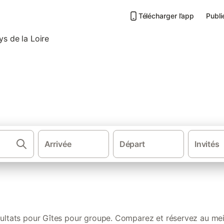
Télécharger l’app
Publi
s de vacances pour groupe dans
Arrivée
Départ
Invités
·
Gîtes et locations de vacances
Gî
ultats pour Gîtes pour groupe. Comparez et réservez au meil