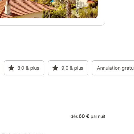
ne
autorisation de EUR 1 500,00 est détenue
it pour 2
le 1 jour avant l'arrivée et annule le 3 jours
uperposés
après le départ
de
 40 € /
uche - WC
 de
cro-
le, lave-
rdin,
trique
capées.
8,0
& plus
9,0
& plus
Annulation gratu
 40 €
60 €
dès
par nuit