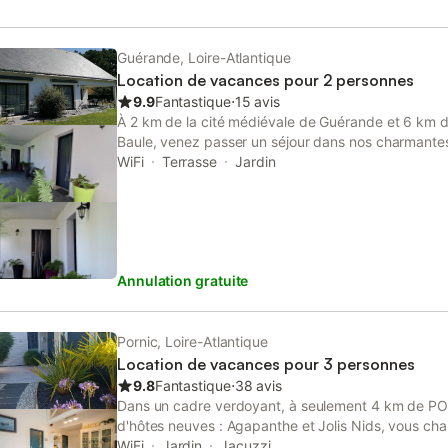
côtoient. On devine l’inspiration de la mer toute pr
que pour soi, le temps d’un week-end ou pour des 
Guérande, Loire-Atlantique
Location de vacances pour 2 personnes
9.9
Fantastique
⋅
15 avis
À 2 km de la cité médiévale de Guérande et 6 km de
Baule, venez passer un séjour dans nos charmant
sur jardin avec terrasse privative. Chambres de pla
WiFi
Terrasse
Jardin
indépendante, toutes équipées d'un lit 160x200, TV
ondes, cafetière et frigo (qui vous donne la possi
votre petit déjeuner). WC et douche privée. Possibili
précision importante : Notre hébergement est une 
studio. Il n’est donc pas possible d’y cuisiner. L’e
Annulation gratuite
prévu pour préparer ou réchauffer un petit-déjeune
simplicité. Les repas peuvent être pris dans la cham
temps le permet. Prix de chambre : *Juillet à Aout
sans petit déjeuner *Septembre à Juin = 70€/nuit 
Pornic, Loire-Atlantique
déjeuner * Personne Supplémentaire = 15€/nuit san
Location de vacances pour 3 personnes
chambre sera réservée à réception d'un acompte.
9.8
Fantastique
⋅
38 avis
encaissés à réception.
Dans un cadre verdoyant, à seulement 4 km de P
d'hôtes neuves : Agapanthe et Jolis Nids, vous cha
Elles donnent accès à un salon ayant un espace "ki
WiFi
Jardin
Jacuzzi