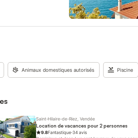
 À l’extérieur, comme une chance,
avec placards - salon avec cuisi
passe et s’assouplit. La couleur
aménagée équipée - 1 chambre : l
’air et l’air sent le jasmin. Le
personnes - 1 chambre : 2 lits s
en bois et en rotin, anime la
et d'1 lit 1 personne - possibilité 
 pour une ambiance chaleureuse
location de draps (supplément de
tractée.
semaine) - 1 salle d'eau avec do
ÉQUIPEMENT MÉNAGER - plaque
cuisson, four traditionnel, four mi
ondes - réfrigérateur, lave-vaissel
linge - TV - vaisselle - salon de ja
chaises longues - chauffage élec
Animaux domestiques autorisés
Accessible aux personnes handi
Piscine
Forfait draps et linge de maison :
(facultatif)
es
Saint-Hilaire-de-Riez, Vendée
Location de vacances pour 2 personnes
9.8
Fantastique
⋅
34 avis