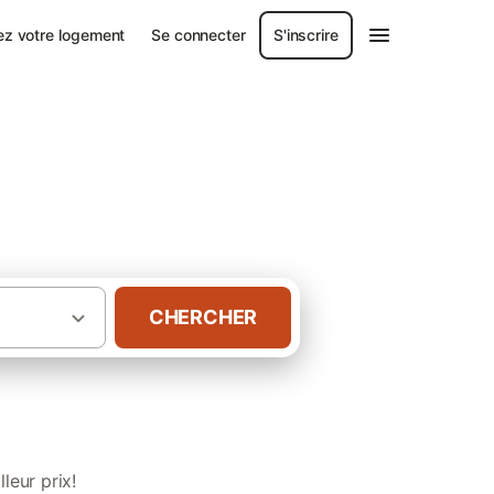
ez votre logement
Se connecter
S'inscrire
 les Pays de la
CHERCHER
tes pour groupe dans les Pays de la Loire
leur prix!