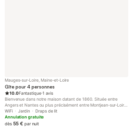
sur un grand terrain paysagé et entièrement clôturé. Un accueil
chaleureux, convivial et familial. Alors à très bientôt …
Mauges-sur-Loire, Maine-et-Loire
Gîte pour 4 personnes
10.0
Fantastique
⋅
1 avis
Bienvenue dans notre maison datant de 1860. Située entre
Angers et Nantes ou plus précisément entre Montjean-sur-Loire
et Saint-Florent-le-Vieil, vous pourrez facilement nous trouver
WiFi
Jardin
Draps de lit
puisque nous sommes sur le parcours annexe de la "Loire à
Annulation gratuite
Vélo". De nombreuses activités sont possibles : découvertes au
55 €
dès
par nuit
fil de l'eau (balade en bateau, canoë), pas loin du GR pour la