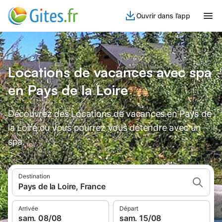
Ouvrir dans l’app
Locations de vacances avec spa
en Pays de la Loire
Découvrez des Locations de vacances en Pays de
la Loire où vous pourrez vous détendre avec un
spa.
Destination
Pays de la Loire, France
Arrivée
Départ
sam. 08/08
sam. 15/08