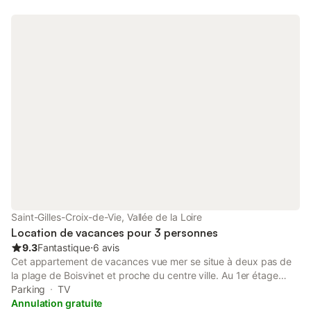
personnes avec accès par le séjour, composée de 2 chambres
(1 lit 140, 2 lits 90) avec sanitaires privatifs (salle d'eau avec
douche et WC). Mini frigo et micro-ondes. WiFi gratuit.
possibilité lit bébé. 2 nuitées minimum, 3 nuitées minimum haute
saison. Jardin aménagé avec pergola, salon de jardin, bains de
soleil. Parking dans la propriété. Chambre indépendante avec
accès par un escalier extérieur.
Saint-Gilles-Croix-de-Vie, Vallée de la Loire
Location de vacances pour 3 personnes
9.3
Fantastique
⋅
6 avis
Cet appartement de vacances vue mer se situe à deux pas de
la plage de Boisvinet et proche du centre ville. Au 1er étage
avec ascenseur, il comprend une entrée avec rangement ainsi
Parking
TV
qu'un lave linge, un coin-cuisine aménagé avec four combiné
Annulation gratuite