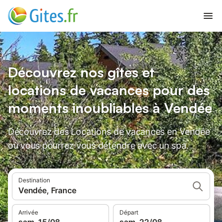
Découvrez nos gîtes et
locations de vacances pour des
moments inoubliables à Vendée
Découvrez des Locations de vacances en Vendée
où vous pourrez vous détendre avec un spa.
Destination
Vendée, France
Arrivée
Départ