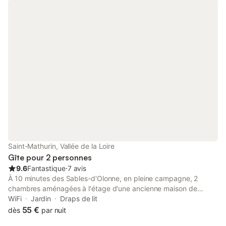
indépendant. Une pièce de vie commune est à votre disposition
pendant la durée de votre séjour. Vous pourrez y prendre votre
petit-déjeuner, réchauffer un repas, utiliser un petit réfrigérateur
personnel. Le petit déjeuner sera servi dans la pièce de vie de
8h30 à 10h. Il pourra être pris à l'intérieur comme à l'extérieur
selon la météo.
Saint-Mathurin, Vallée de la Loire
Gîte pour 2 personnes
9.6
Fantastique
⋅
7 avis
À 10 minutes des Sables-d'Olonne, en pleine campagne, 2
chambres aménagées à l'étage d'une ancienne maison de
ferme rénovée située dans une propriété de 8000 m². 1
WiFi
Jardin
Draps de lit
chambre 2 personnes avec accès indépendant par un escalier
55 €
dès
par nuit
extérieur (1 lit 160, salle d'eau et WC). 1 ensemble familial 4