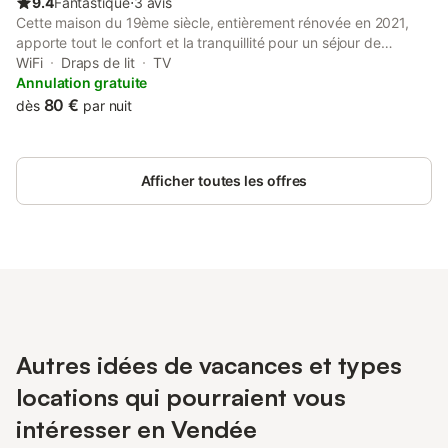
9.4
Fantastique
⋅
3 avis
Cette maison du 19ème siècle, entièrement rénovée en 2021,
apporte tout le confort et la tranquillité pour un séjour de
détente et/ou d'activités. Elle se situe dans un quartier calme,
WiFi
Draps de lit
TV
au cœur du centre-ville et à proximité immédiate de la mer.
Annulation gratuite
Vous pourrez ainsi vivre pleinement les animations de la ville des
80 €
dès
par nuit
Sables-d'Olonne, en vous déplaçant à pied, que ce soit, pour
aller aux restaurants, bars, marchés, commerces, musées, et
bien évidemment à la plage et au bord de mer. La maison est
Afficher toutes les offres
décorée avec goût, tout en respectant et retraçant les multiples
histoires qu'elle a pu connaître depuis sa création.
Autres idées de vacances et types
locations qui pourraient vous
intéresser en Vendée