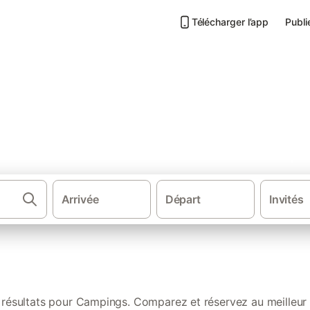
Télécharger l’app
Publi
e : nos locations authentiqu
Arrivée
Départ
Invités
Gîtes et locations de
résultats pour Campings. Comparez et réservez au meilleur 