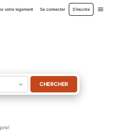
ez votre logement
Se connecter
S'inscrire
es
CHERCHER
·
·
 vacances
France
Campings en Vendée
prix!