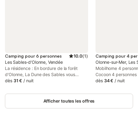
Camping pour 6 personnes
10.0
(
1
)
Camping pour 4 pe
Les Sables-d'Olonne, Vendée
Olonne-sur-Mer, Les 
La résidence : En bordure de la forêt
Mobilhome 4 personn
d'Olonne, La Dune des Sables vous
Cocoon 4 personnes
accueille face à l'océan, avec un accès
dès
31 €
/
nuit
Hébergement - Surfa
dès
34 €
/
nuit
direct à la plage et est entourée de belles
l'hébergement: 20m²
dunes de sable. Sur un site de plus de 5
chambres: 1 - Nombr
hectares et plus, 250 emplacements
Nombre de salles de 
Afficher toutes les offres
ensoleillés vous attendent. Lors d'une
toilettes: 1 - 1 chambr
pause déjeuner au restaurant, vous serez
séjour: Banquette lit
charmé par la magnifique vue sur l'Océan
Inclus dans le prix - T
Atlantique, mais aussi par la piscine
dans le prix - Étendoi
chauffée avec ses toboggans aquatiques
Coin cuisine - Micro-
qui feront le bonheur de tous. Sur place,
Connectez-vous et économisez
Réfrigérateur - Vaisse