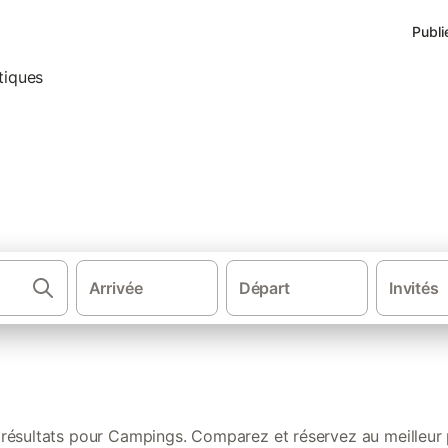
Publi
Hilaire-de-Riez : nos locatio
Arrivée
Départ
Invités
·
·
Gîtes et locations de vacances
France
Ve
résultats pour Campings. Comparez et réservez au meilleur 