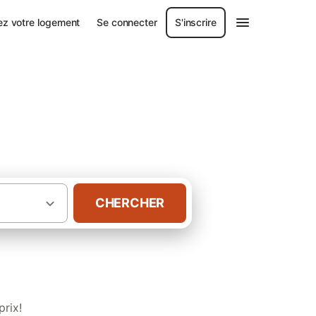
ez votre logement
Se connecter
S'inscrire
ns authentiques
CHERCHER
·
ndée
Campings à Saint-Hilaire-de-Riez
prix!