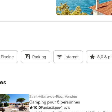
ns le prix - Barbecue - Salon de
humides Découverte des marais s
Parking à côté de l'hébergement
de la Bourrine du Bois Juquaud Ac
- Les montants indiqués sont
nautiques pour tous : surf, paddle
les d'évoluer au cours de la
catamaran, char à voile… Immers
sont à titre indicatif, ils seront à
la culture vendéenne, entre terroi
r place. Animaux de catégorie 1
traditions Confort, nature & fun s
 admis. - Animaux: Animaux
Espace aquatique couvert et cha
, toutes catégories Informations
toboggan, pataugeoire et pelous
 - Heure d'arrivée: De 16:00 à
Grande aire de jeux sécurisée (0 
1 juillet au 1 septembre, De
ans), trampoline, terrain multispor
9:00 de janvier à juin, De 16:00 à
de jeux (billard, air hockey), pist
 2 septembre au 31 décembre -
Piscine
Parking
pétanque, transats au soleil Un c
Internet
8,0
& pl
 départ: De 07:00 à 10:00 - Taxe
verdoyant et paisible pour se res
à régler sur place selon le tarif
en toute simplicité Animations pou
ur. - Numéro de téléphone: 02 51
et grands En été, place à la bon
Taxes et frais supplémentaires -
: Tournois de pétanque ou de foot
es
e la caution: 3
Saint-Hilaire-de-Riez, Vendée
Camping pour 5 personnes
10.0
Fantastique
⋅
1 avis