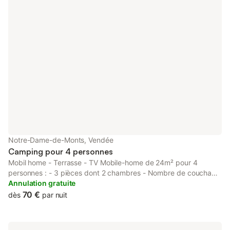
Notre-Dame-de-Monts, Vendée
Camping pour 4 personnes
Mobil home - Terrasse - TV Mobile-home de 24m² pour 4
personnes : - 3 pièces dont 2 chambres - Nombre de couchage
simples : 2 - Nombre de couchage doubles : 1 Chambres 1 : - 1
Annulation gratuite
Lit double (2 couchages) (140x190) Chambres 2 : - 2 Lit simple
70 €
dès
par nuit
(1 couchage) (80x180) Salle de bain : 1 douches. Équipements
de la cuisine : - Réfrigérateur - Freezer - Micro-ondes -
Cafetière électrique - Plaques de cuisson - Vaisselle - Ustensiles