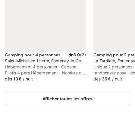
Camping pour 4 personnes
8.0
(
2
)
Camping pour 2 pe
Saint-Michel-en-l'Herm, Fontenay-le-Comte
La Tardière, Fontena
Hébergement 4 personnes - Cabane
Unique 2 personnes 
Pilotis 4 pers Hébergement - Nombre de
randonneur cosy Hé
chambres: 2 - Balcon - 1 chambre: 1 lit
dès
13 €
/
nuit
de pièces: 1 - Nombr
dès
35 €
/
nuit
double ou 2 lits simples - Hébergement
Terrasse non couverte 
non fumeur Équipements - Sans
superposé pour 2 pe
électricité - Type de cuisine: Pas de
La confortable caba
Afficher toutes les offres
cuisine - Pas de douche et sanitaires
convient parfaitemen
dans l'hébergement, équipements
cyclistes et motocycl
collectifs disponibles - Couettes ou
envie de planter une
couvertures inclues - Oreillers inclus -
dispose un lit confor
Parking à côté de l'hébergement
personnes (140*190 
Animaux - Les montants indiqués sont
Connectez-vous et économisez
terrasse en bois ave