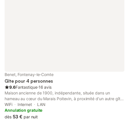
Vendée, la brioche vendéenne, le jambon, les fruits de saison….
Pour continuer votre séjour avec d’une balade en barque sur le
canal du Marais Poitevin et de profiter de nos belles plages
vendéennes.
Benet, Fontenay-le-Comte
Gîte pour 4 personnes
9.6
Fantastique
⋅
16 avis
Maison ancienne de 1900, indépendante, située dans un
hameau au cœur du Marais Poitevin, à proximité d'un autre gîte.
RDC: séjour/cuisine, téléphone, wc. Etage : salle de bains, 2
WiFi
Internet
LAN
chambres (1 lit 2 personnes) (1 lit 2 personnes). Wifi. Terrain clos
Annulation gratuite
aménagé de 70 m², terrasse couverte (salon de jardin,
53 €
dès
par nuit
barbecue, plancha électrique), terrain de boules, barque à
disposition, pêche sur place. VTT et vélos en location. Options :