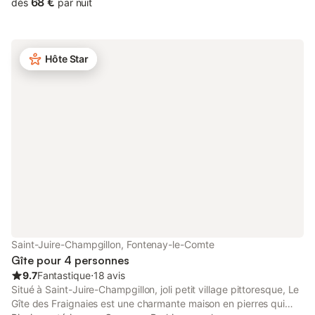
cuisine est également à disposition. Deux grands lits dans la
68 €
dès
par nuit
même chambre.
Hôte Star
Saint-Juire-Champgillon, Fontenay-le-Comte
Gîte pour 4 personnes
9.7
Fantastique
⋅
18 avis
Situé à Saint-Juire-Champgillon, joli petit village pittoresque, Le
Gîte des Fraignaies est une charmante maison en pierres qui