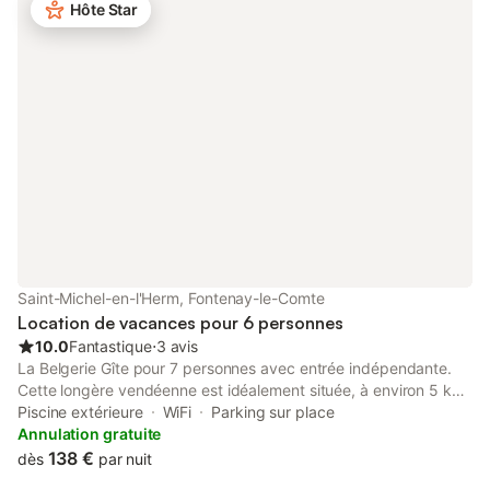
fin de la journée. La côte vendéenne est aussi à proximité, pour
Hôte Star
profiter des belles plages vendéennes.
Saint-Michel-en-l'Herm, Fontenay-le-Comte
Location de vacances pour 6 personnes
10.0
Fantastique
⋅
3 avis
La Belgerie Gîte pour 7 personnes avec entrée indépendante.
Cette longère vendéenne est idéalement située, à environ 5 km
des plages telles que la Tranche sur Mer et la Faute sur Mer,
Piscine extérieure
WiFi
Parking sur place
ainsi que des pistes cyclables. Près de 1800 km de pistes
Annulation gratuite
attendent les amoureux de la nature, notamment la célèbre
138 €
dès
par nuit
"Vélodyssée" qui longe la côte Atlantique. À St Michel en l'Herm,