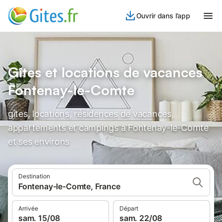
Ouvrir dans l’app
Gîtes et locations de vacances
Fontenay-le-Comte
gîtes, locations, résidences de vacances,
appartements et campings à Fontenay-le-Comte
et ses environs
Destination
Fontenay-le-Comte, France
Arrivée
Départ
sam. 15/08
sam. 22/08