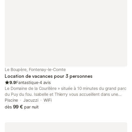
Chauffage période hivernale 25 € par semaine. Remboursement
15 jours avant la location.
Le Boupère, Fontenay-le-Comte
Location de vacances pour 3 personnes
9.9
Fantastique
⋅
4 avis
Le Domaine de la Courillère » située à 10 minutes du grand parc
du Puy du fou. Isabelle et Thierry vous accueillent dans une
ancienne longère entièrement restaurée en 2013. Notre
Piscine
Jacuzzi
WiFi
hébergement propose 4 jolies chambres décorées aux couleurs
99 €
dès
par nuit
tendance. Amoureux de la nature, en quête d’un lieu paisible et
calme, venez en famille, entre amis ou en couple passer un
agréable séjour à la Courillère. Isabelle et Thierry vous
préparent un petit déjeuner « fait maison », avec les produits de