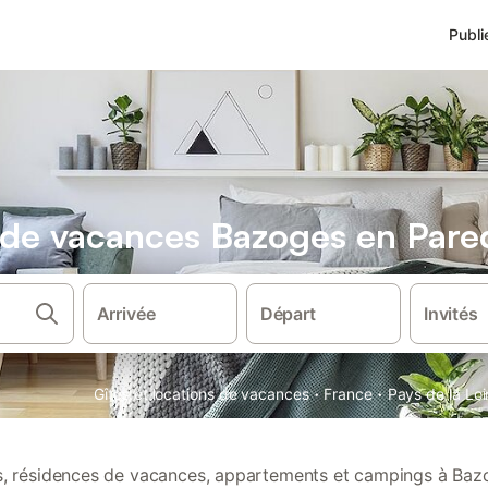
Publi
s de vacances Bazoges en Pare
Arrivée
Départ
Invités
·
·
Gîtes et locations de vacances
France
Pays de la Loi
ns, résidences de vacances, appartements et campings à Ba