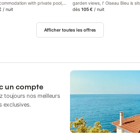
ccommodation with private pool,
garden views, l' Oiseau Bleu is si
 and free private parking for
€
/
nuit
Bazoges-en-Pareds. This propert
dès
105 €
/
nuit
ho drive. 28 km from Natur'Zoo
access to a terrace, free private
m from Tiffauges Castle, the
and free WiFi.
 provides an open-air bath and a
Afficher toutes les offres
ec un compte
 toujours nos meilleurs
s exclusives.