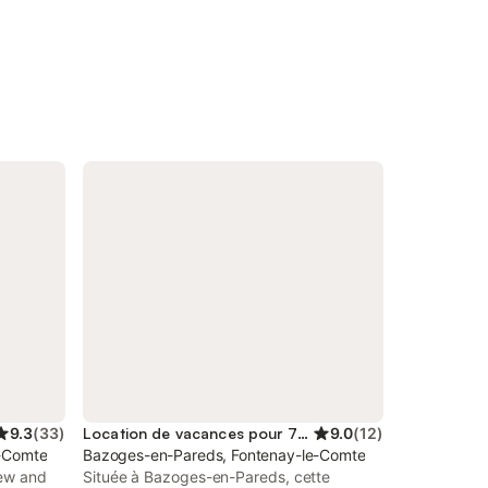
9.3
(
33
)
Location de vacances pour 7 personnes
9.0
(
12
)
e-Comte
Bazoges-en-Pareds, Fontenay-le-Comte
iew and
Située à Bazoges-en-Pareds, cette