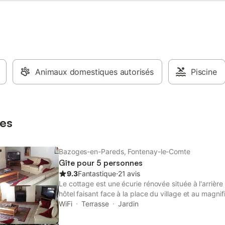
Animaux domestiques autorisés
Piscine
es
Bazoges-en-Pareds, Fontenay-le-Comte
Gîte pour 5 personnes
9.3
Fantastique
⋅
21 avis
Le cottage est une écurie rénovée située à l'arrière 
hôtel faisant face à la place du village et au magnif
Le chalet décloisonné est situé dans une cour ensol
WiFi
Terrasse
Jardin
donne accès à un grand jardin ensoleillé avec un pa
couverte avec barbecue, un toboggan et d’autres jo