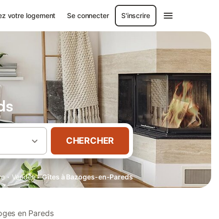
ez votre logement
Se connecter
S'inscrire
ds
CHERCHER
·
·
re
Vendée
Gîtes à Bazoges-en-Pareds
zoges en Pareds