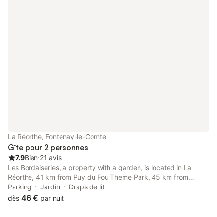
La Réorthe, Fontenay-le-Comte
Gîte pour 2 personnes
7.9
Bien
⋅
21 avis
Les Bordaiseries, a property with a garden, is located in La
Réorthe, 41 km from Puy du Fou Theme Park, 45 km from
Mytiliculture Museum, as well as 38 km from Natur'Zoo.
Parking
Jardin
Draps de lit
46 €
dès
par nuit