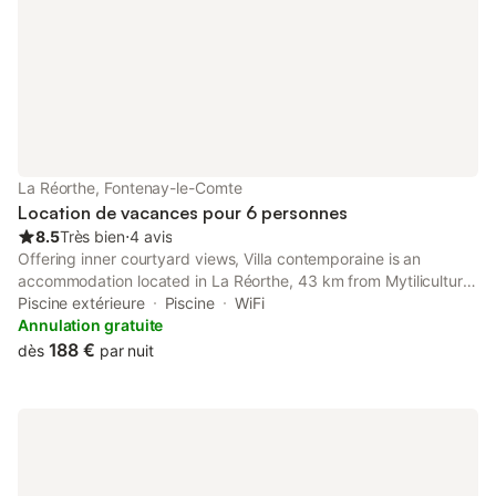
Preneur après son dé
La Réorthe, Fontenay-le-Comte
Location de vacances pour 6 personnes
8.5
Très bien
⋅
4 avis
Offering inner courtyard views, Villa contemporaine is an
accommodation located in La Réorthe, 43 km from Mytiliculture
Museum and 36 km from Natur'Zoo.
Piscine extérieure
Piscine
WiFi
Annulation gratuite
188 €
dès
par nuit