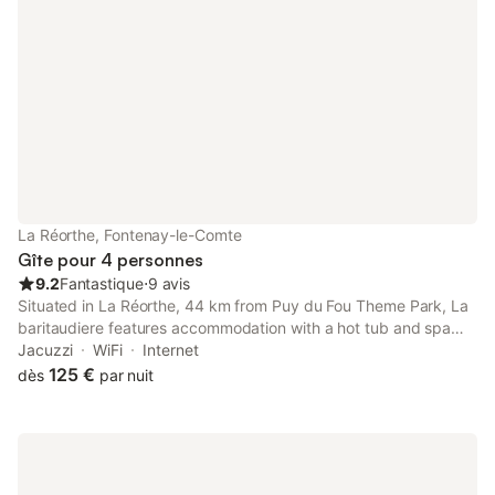
La Réorthe, Fontenay-le-Comte
Gîte pour 4 personnes
9.2
Fantastique
⋅
9 avis
Situated in La Réorthe, 44 km from Puy du Fou Theme Park, La
baritaudiere features accommodation with a hot tub and spa
facilities. This property offers access to a terrace, free private
Jacuzzi
WiFi
Internet
parking and free WiFi.
125 €
dès
par nuit