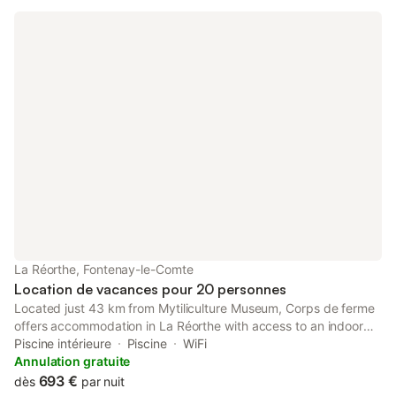
La Réorthe, Fontenay-le-Comte
Location de vacances pour 20 personnes
Located just 43 km from Mytiliculture Museum, Corps de ferme
offers accommodation in La Réorthe with access to an indoor
pool, a shared lounge, as well as a shared kitchen.
Piscine intérieure
Piscine
WiFi
Annulation gratuite
693 €
dès
par nuit