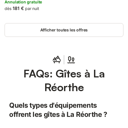
Theme Park, the property provides a casino and free private
Annulation gratuite
parking.
181 €
dès
par nuit
Afficher toutes les offres
FAQs: Gîtes à La
Réorthe
Quels types d'équipements
offrent les gîtes à La Réorthe ?