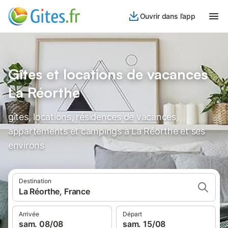
Ouvrir dans l’app
Gîtes et locations de vacances
La Réorthe
gîtes, locations, résidences de vacances,
appartements et campings à La Réorthe et ses
environs
Destination
La Réorthe, France
Arrivée
Départ
sam. 08/08
sam. 15/08