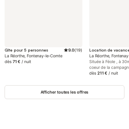
Gîte pour 5 personnes
9.0
(
19
)
La Réorthe, Fontenay-le-Comte
La Réorthe, Fontena
dès
71 €
/
nuit
Située à Féole , à 3
coeur de la campagn
Villa Contemporaine v
dès
211 €
/
nuit
et le calme pour vos
personnes avec piscin
(6X4m). A 10mn d’une 
Afficher toutes les offres
45mn du Marais Poit
l’Océan Atlantique Le
avec goût comprenan
(1chambre avec un lit
chambre avec 1 lit de 
Connectez-vous et économisez
salon avec canapé lit
Se connecter