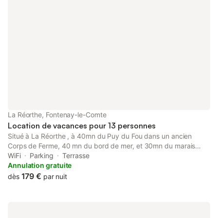
La Réorthe, Fontenay-le-Comte
Location de vacances pour 13 personnes
Situé à La Réorthe , à 40mn du Puy du Fou dans un ancien
Corps de Ferme, 40 mn du bord de mer, et 30mn du marais
poitevin. La maison Pitchoune entièrement refaite en 2019
WiFi
Parking
Terrasse
comprend Au rez de chaussée : - Salon ouvert sur cuisine
Annulation gratuite
équipée - une terrasse avec mobilier de jardin A l’étage - Deux
179 €
dès
par nuit
chambres avec 2 lits de 90 et un lit superposé de 90 - Une salle
de douche et WC Option possible : - Location de kit draps: 8€
par kit (1drap housse, une housse de couette et une taie par lit)
- Prêt de lit bébé et baignoire gratuit - Forfait ménage : 50€ A