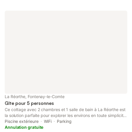
La Réorthe, Fontenay-le-Comte
Gîte pour 5 personnes
Ce cottage avec 2 chambres et 1 salle de bain à La Réorthe est
la solution parfaite pour explorer les environs en toute simplicité.
Les amoureux de la nature et du grand air seront ravis de loger
Piscine extérieure
WiFi
Parking
à 19 minutes en voiture de Parc naturel régional du Marais
Annulation gratuite