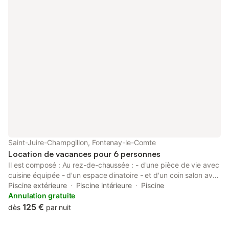
Saint-Juire-Champgillon, Fontenay-le-Comte
Location de vacances pour 6 personnes
Il est composé : Au rez-de-chaussée : - d'une pièce de vie avec
cuisine équipée - d'un espace dinatoire - et d'un coin salon avec
canapé-lit (140x190) - un cellier avec lave-linge et un WC
Piscine extérieure
Piscine intérieure
Piscine
indépendant complètent, ce niveau qui donne sur un terrasse
Annulation gratuite
privative aménagée A l'étage : - deux chambres et une salle
125 €
dès
par nuit
d'eau se répartissent le niveau * la première offre deux lits
90x200 (possibilité 180x200) plus un lit d'appoint pour enfant