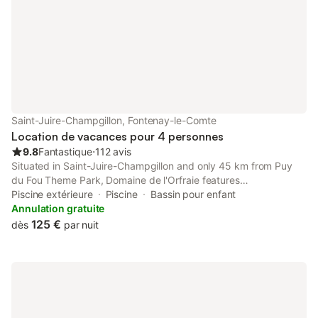
s'appliquer. Seuls le
mentionnés spécifiq
annonce sont
Saint-Juire-Champgillon, Fontenay-le-Comte
Location de vacances pour 4 personnes
9.8
Fantastique
⋅
112 avis
Situated in Saint-Juire-Champgillon and only 45 km from Puy
du Fou Theme Park, Domaine de l'Orfraie features
accommodation with pool views, free WiFi and free private
Piscine extérieure
Piscine
Bassin pour enfant
parking.
Annulation gratuite
125 €
dès
par nuit