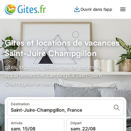
Ouvrir dans l’app
Gîtes et locations de vacances
Saint-Juire Champgillon
gîtes, locations, résidences de vacances,
appartements et campings à Saint-Juire
Champgillon et ses environs
Destination
Saint-Juire-Champgillon, France
Arrivée
Départ
sam. 15/08
sam. 22/08