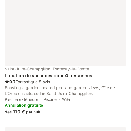
8€/pers/séjour. En supplément : Chauffage par poêle à granulés
: 50€/semaine (et pour les entreprises : 100€/semaine) ou/et
chauffage électrique (sur relevé de compteur) : à payer sur
place. Prestations optionnelles à régler sur place et à réserver
avant votre arrivée : . Ménage fin de séjour : 85.11 € par séjour .
Drap pour petit lit : 10.64 € par séjour . Draps : 10.64 € par
séjour . Serviettes : 8.51 € par personne par séjour Ce logement
est diffusé par un professionnel. Sauf mention contraire, les
prestations, telles que ménage, draps, serviettes etc.. ne sont
pas incluses dans le prix de cette location. Si animaux de
compagnie admis (indiqué dans annonce), un supplément peut
s'appliquer. Seuls les équipements mentionnés spécifiquement
Saint-Juire-Champgillon, Fontenay-le-Comte
dans cette annonce sont
Location de vacances pour 4 personnes
9.7
Fantastique
⋅
8 avis
Boasting a garden, heated pool and garden views, Gîte de
L'Orfraie is situated in Saint-Juire-Champgillon.
Piscine extérieure
Piscine
WiFi
Annulation gratuite
110 €
dès
par nuit