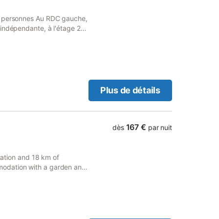
6 personnes Au RDC gauche,
indépendante, à l'étage 2
oire, WC. Au RDC à droite,
mbres doubles, salle de
dépendant. Barbecue Grande
ing pong, panneau de basket,
Plus de détails
167 €
dès
par nuit
Station and 18 km of
odation with a garden and
 who drive.