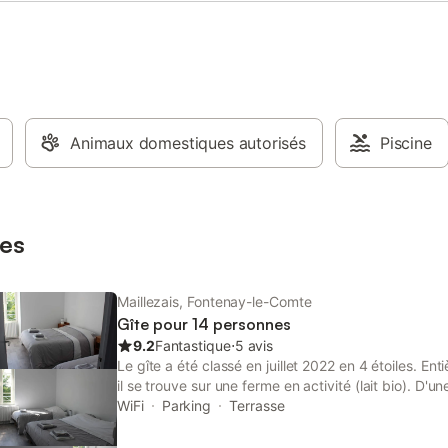
Animaux domestiques autorisés
Piscine
es
Maillezais, Fontenay-le-Comte
Gîte pour 14 personnes
9.2
Fantastique
⋅
5 avis
Le gîte a été classé en juillet 2022 en 4 étoiles. Ent
il se trouve sur une ferme en activité (lait bio). D'u
personnes (jusqu'à 50 personnes possibles avec aut
WiFi
Parking
Terrasse
il a été entièrement rénové en avril 2017 dans un e
disposez d'une cuisine toute équipée (plaque induc