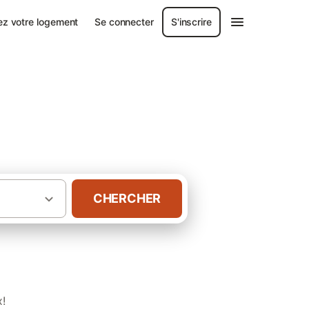
ez votre logement
Se connecter
S'inscrire
CHERCHER
·
nal du Marais poitevin
Gîtes à Maillezais
x!