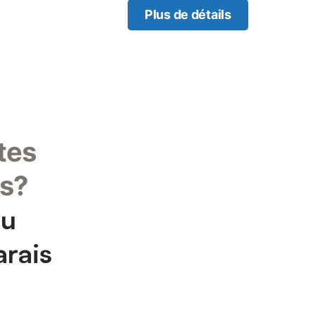
Plus de détails
tes
is?
au
arais