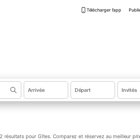
Télécharger l’app
Publi
 de vacances à Maillezais
Arrivée
Départ
Invités
·
·
·
·
 de vacances
France
Pays de la Loire
Vendée
Parc Naturel Régio
2 résultats pour Gîtes. Comparez et réservez au meilleur pri