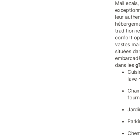
Maillezais
exceptionn
leur authen
hébergemen
traditionn
confort op
vastes mai
situées da
embarcadèr
dans les
gî
Cuisi
lave-
Chamb
fourn
Jardi
Parki
Chemi