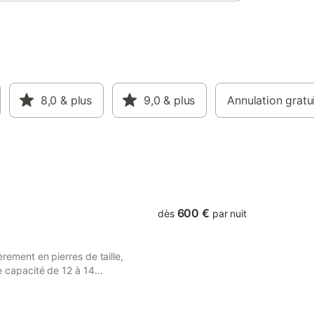
8,0
& plus
9,0
& plus
Annulation gratu
600 €
dès
par nuit
ièrement en pierres de taille,
ne capacité de 12 à 14
res gîtes sur le même site),
sprit zen et chaleureux. Vous
tion, grand four pyrolyse,