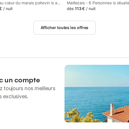
 au cœur du marais poitevin is a
Maillezais - 6 Personnes is situat
holiday home that features free
€
/
nuit
Maillezais, 49 km from Mytilicultu
dès
113 €
/
nuit
d guests can enjoy a garden and a
Museum, 50 km from La Rochelle
Horloge, and 24 km from Natur'Z
Afficher toutes les offres
ec un compte
 toujours nos meilleurs
s exclusives.