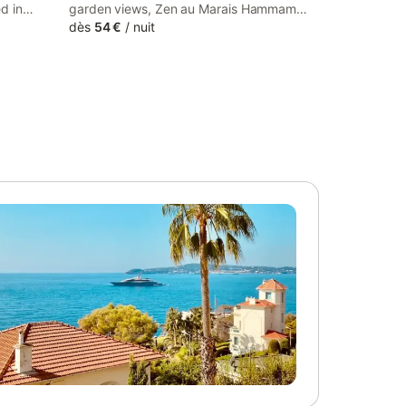
ed in
garden views, Zen au Marais Hammam
re
Massages is located in Maillezais.
dès
54 €
/
nuit
 Grosse
Featuring a shared kitchen, this property
oo.
also provides guests with an outdoor
fireplace.