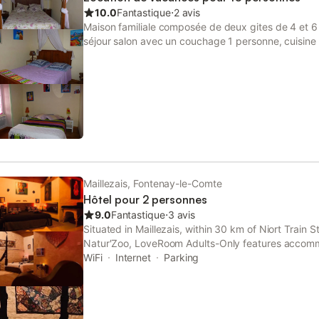
10.0
Fantastique
⋅
2 avis
Maison familiale composée de deux gites de 4 et 
séjour salon avec un couchage 1 personne, cuisine 
chambres avec lits de 140, une salle de bain baign
grand salon séjour cuisine américaine, étage 3 cha
bain, WC. Jardin commun avec salon de jardin in
cour fermée, terrain de boules, et salle de jeux p
chemin de balades Musée de petits outils anciens
Maillezais, Fontenay-le-Comte
Hôtel pour 2 personnes
9.0
Fantastique
⋅
3 avis
Situated in Maillezais, within 30 km of Niort Train 
Natur'Zoo, LoveRoom Adults-Only features accomm
free WiFi as well as free private parking for guests
WiFi
Internet
Parking