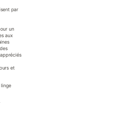
isent par
pour un
es aux
aines
 des
 appréciés
ours et
linge
r