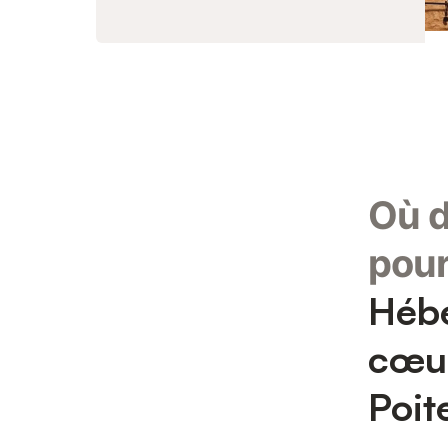
Où d
pour
Hébe
cœur
Poit