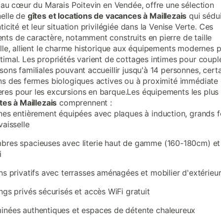
, au cœur du Marais Poitevin en Vendée, offre une sélection
elle de
gîtes et locations de vacances à Maillezais
qui sédu
ticité et leur situation privilégiée dans la Venise Verte. Ces
ts de caractère, notamment construits en pierre de taille
elle, allient le charme historique aux équipements modernes 
timal. Les propriétés varient de cottages intimes pour coupl
sons familiales pouvant accueillir jusqu'à 14 personnes, cert
ns des fermes biologiques actives ou à proximité immédiate
es pour les excursions en barque.Les équipements les plus
tes à Maillezais
comprennent :
nes entièrement équipées avec plaques à induction, grands f
vaisselle
res spacieuses avec literie haut de gamme (160-180cm) et 
i
ns privatifs avec terrasses aménagées et mobilier d'extérieu
ngs privés sécurisés et accès WiFi gratuit
nées authentiques et espaces de détente chaleureux