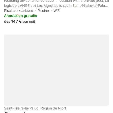
Featuring air-conditioned accommodation with a private pool, Le
logis de LANGE apt Les Aigrettes is set in Saint-Hilaire-la-Palud.
This property offers access to a patio, table tennis, free private
Piscine extérieure
Piscine
WiFi
parking and free WiFi.
Annulation gratuite
147 €
dès
par nuit
Saint-Hilaire-la-Palud, Région de Niort