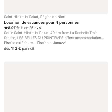
Saint-Hilaire-la-Palud, Région de Niort
Location de vacances pour 4 personnes
8.9
Très bien
⋅
25 avis
Set in Saint-Hilaire-la-Palud, 40 km from La Rochelle Train
Station, LES BELLES DU PRINTEMPS offers accommodation
with a hot tub, spa facilities and an open-air bath.
Piscine extérieure
Piscine
Jacuzzi
113 €
dès
par nuit