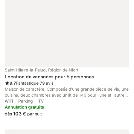
Saint-Hilaire-la-Palud, Région de Niort
Location de vacances pour 6 personnes
9.7
Fantastique
⋅
79 avis
Maison de caractère, Composée d'une grande pièce de vie, une
cuisine, deux chambres avec un lit de 140 pour l'une et l'autre
deux lit de 90, salle de bains avec douche et 2 WC
WiFi
Parking
TV
indépendants, un salon de jardin, un barbecue, plancha, des
Annulation gratuite
transats, une cabane de jardin où vous pouvez mettre en
103 €
dès
par nuit
sécurité vos vélos, toit de véhicule etc... Tout pour recevoir un
bébé (lit parapluie, chaise haute, petit pot, petite baignoire) et
une poussette canne en location. Le Covid 19 s’est invité dans