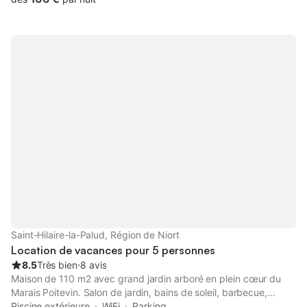
Saint-Hilaire-la-Palud, Région de Niort
Location de vacances pour 5 personnes
8.5
Très bien
⋅
8 avis
Maison de 110 m2 avec grand jardin arboré en plein cœur du
Marais Poitevin. Salon de jardin, bains de soleil, barbecue,
trampoline, piscinette. Grande pièce principale, 3 chambres
Piscine extérieure
WiFi
Parking