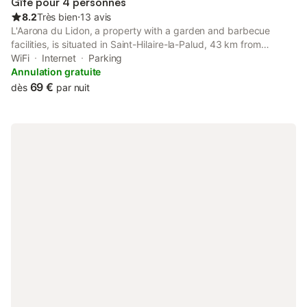
Gîte pour 4 personnes
8.2
Très bien
⋅
13 avis
L'Aarona du Lidon, a property with a garden and barbecue
facilities, is situated in Saint-Hilaire-la-Palud, 43 km from
L'Espace Encan, 43 km from Parc des Expositions de la
WiFi
Internet
Parking
Rochelle, as well as 27 km from Niort Train Station.
Annulation gratuite
69 €
dès
par nuit