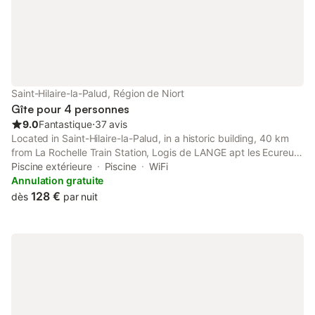
barque de 5 personnes pour naviguer sur la conche ( rivière )
qui borde notre terrain. Vous y croiserez sûrement des
chevreuils, martins-pêcheurs, hérons, aigrettes etc .... Vous
pourrez vous promener dans les différents jardins fleuris et
potagers sur un terrain clôturé de 5 400 m2. Nous avons un
poulailler avec 4 belles poules pondeuses de différentes races.
Votre animal de compagnie sera le bienvenu, avec un
Saint-Hilaire-la-Palud, Région de Niort
supplément. Il sera sous votre responsabilité en cas d' abo
Gîte pour 4 personnes
9.0
Fantastique
⋅
37 avis
Located in Saint-Hilaire-la-Palud, in a historic building, 40 km
from La Rochelle Train Station, Logis de LANGE apt les Ecureuils
is an apartment with a seasonal outdoor swimming pool and free
Piscine extérieure
Piscine
WiFi
bikes.
Annulation gratuite
128 €
dès
par nuit