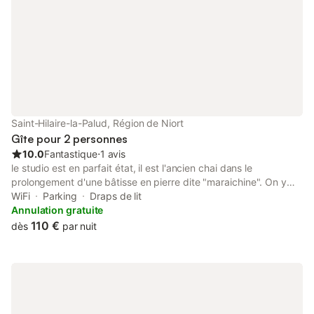
Saint-Hilaire-la-Palud, Région de Niort
Gîte pour 2 personnes
10.0
Fantastique
⋅
1 avis
le studio est en parfait état, il est l'ancien chai dans le
prolongement d'une bâtisse en pierre dite "maraichine". On y
accède par un escalier colimaçon donnant sur un parking privé
WiFi
Parking
Draps de lit
pour votre véhicule. Vous disposez d'un jardin avec un
Annulation gratuite
embarcadère à disposition pour vos balades en canoë, ou une
110 €
dès
par nuit
partie de pêche. Vous êtes sur le chemin de Compostelle, vous
pourrez randonner sans prendre votre véhicule ou partir à vélo
sur les chemins de marais (parcours balisés). Le jardin étant la
passion de sa propriétaire, il est bucolique, arboré de frênes et
vous pourrez également vous détendre à l'ombre dans un
hamac. l'ancienne porcherie a été transformée pour accueillir