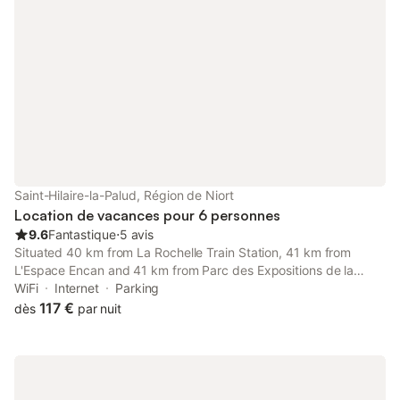
une cuisine d'été où vous pourrez préparer vos repas et diner à
l'abri avec vue sur le jardin et les canaux. Amie des animaux et
possédant des chats n'appréciant pas l'accueil d'hôtes à quatre
pattes, je ne refuse pas la présence de petits animaux mais
avec des conditions strictes de semi liberté dans le jardin. Le
studio dispose de tout l'élémentaire pour vivre seulement si
besoin le lave linge sera a partager avec la propriétaire.
Saint-Hilaire-la-Palud, Région de Niort
Location de vacances pour 6 personnes
9.6
Fantastique
⋅
5 avis
Situated 40 km from La Rochelle Train Station, 41 km from
L'Espace Encan and 41 km from Parc des Expositions de la
Rochelle, Petite maison chez l habitant features accommodation
WiFi
Internet
Parking
located in Saint-Hilaire-la-Palud.
117 €
dès
par nuit