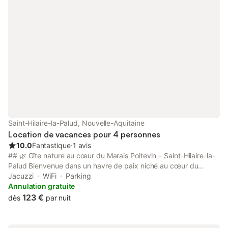
Saint-Hilaire-la-Palud, Nouvelle-Aquitaine
Location de vacances pour 4 personnes
10.0
Fantastique
⋅
1 avis
## 🌿 Gîte nature au cœur du Marais Poitevin – Saint-Hilaire-la-
Palud Bienvenue dans un havre de paix niché au cœur du
Marais Poitevin, classé **Grand Site de France**. Ce gîte vous
Jacuzzi
WiFi
Parking
invite à vivre une expérience authentique au plus près de la
Annulation gratuite
nature sauvage. --- ### 🛏️ Le logement - Capacité : **2/4
123 €
dès
par nuit
personnes** - Espace nuit séparé avec lit double + canapé-lit
dans le salon - Salle de bain et toilette au rez-de-chaussée -
Cuisine et salon TV à l’étage avec accès à une **terrasse