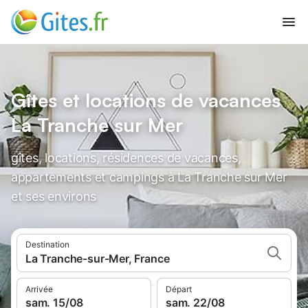
Gîtes et locations de vacances
La Tranche sur Mer
gîtes, locations, résidences de vacances,
appartements et campings à La Tranche sur Mer
et ses environs
Destination
La Tranche-sur-Mer, France
Arrivée
Départ
sam. 15/08
sam. 22/08