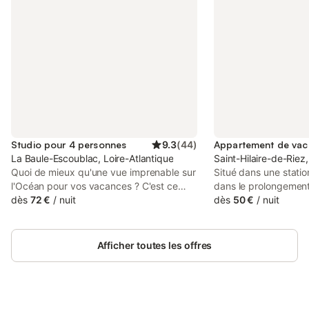
Studio pour 4 personnes
9.3
(
44
)
La Baule-Escoublac, Loire-Atlantique
Saint-Hilaire-de-Riez
Quoi de mieux qu'une vue imprenable sur
Situé dans une station
l'Océan pour vos vacances ? C'est ce
dans le prolongemen
que vous offre ce bel appartement situé
dès
72 €
/
nuit
Monts, ce charmant 
dès
50 €
/
nuit
au coeur de La Baule-Escoublac. A
étage d'une petite ré
seulement quelques mètres de la plage,
magnifique vue sur l
vous pourrez passer votre séjour les
direct à la plage. Il
Afficher toutes les offres
pieds dans l'eau et vous promener dans
avec canapé-lit (160 
les charmantes rues de La Baule. Vous
ouverte aménagée et
pourrez également profiter de ses
chambre avec lit dou
alentours en découvrant Le Pouliguen,
seconde chambre ave