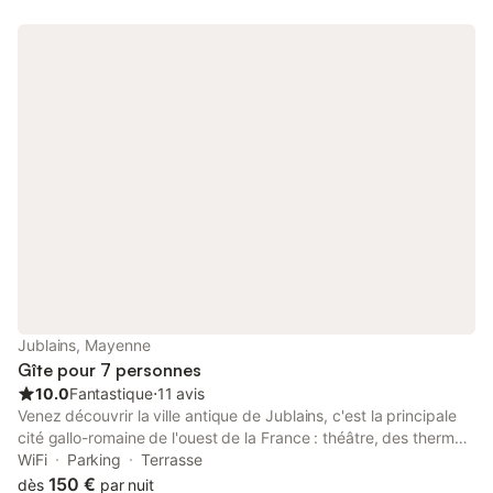
dans une dépendance de la maison des propriétaires. Paddock
à disposition pour les chevaux. Grand jardin, promenade
possible dans les bois. La chambre d'hôte est ouverte le week-
end mais ne pas hésiter à contacter le propriétaire pour un
séjour en semaine.
Jublains, Mayenne
Gîte pour 7 personnes
10.0
Fantastique
⋅
11 avis
Venez découvrir la ville antique de Jublains, c'est la principale
cité gallo-romaine de l'ouest de la France : théâtre, des thermes,
un temple et une énigmatique forteresse. Notre gîte "mise en
WiFi
Parking
Terrasse
scène" se situe au pied du théâtre et à proximité des
150 €
dès
par nuit