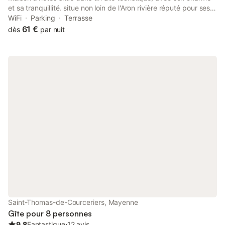
et sa tranquillité. situe non loin de l'Aron rivière réputé pour ses
belles truites. (à 1km) à proximité de jolie site touristiques. Et de
WiFi
Parking
Terrasse
belles balades en forêt.
61 €
dès
par nuit
Saint-Thomas-de-Courceriers, Mayenne
Gîte pour 8 personnes
9.8
Fantastique
⋅
12 avis