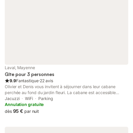
enfants dans l autre chambre
Laval, Mayenne
Gîte pour 3 personnes
9.9
Fantastique
⋅
22 avis
Olivier et Denis vous invitent à séjourner dans leur cabane
perchée au fond du jardin fleuri. La cabane est accessible
facilement par un escalier effleurant les érables. Cette cabane
Jacuzzi
WiFi
Parking
grand confort, chauffée et isolée, de 26 m², dispose d'un
Annulation gratuite
espace nuit avec rangements, 1 lit 2 places 140x190, 1 lit
95 €
dès
par nuit
escamotable 90*190. Télévision, Wi-Fi et d'une cuisine équipée
pour préparer vos repas(long séjour) . D'une salle de bain avec
grande douche à l'italienne, lavabo et toilette. Nous fournissons