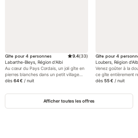
Gîte pour 4 personnes
9.4
(
33
)
Gîte pour 4 personn
Labarthe-Bleys, Région d'Albi
Loubers, Région d'Alb
Au cœur du Pays Cordais, un joli gîte en
Venez goûter à la do
pierres blanches dans un petit village
ce gîte entièrement r
Maison de village avec joli jardin et
dès
64 €
/
nuit
confort. Loubers, peti
dès
55 €
/
nuit
terrasse privative couverte, en dessous
quelques kilomètres 
du gîte. De plain-pied : séjour avec
est idéalement situé
cuisine ouverte toute équipée, deux
de découvrir toute la
Afficher toutes les offres
chambres, salle de bains, WC séparés.
patrimoine du « triang
Une chambre avec un lit double, l'autre
Cordes – Gaillac : cir
avec deux lits gigognes (possibilité de les
Albi, Gaillac et son v
jumeler). Equipement bébé à disposition.
Toulouse ou Montau
Cave avec lave-linge accessible depuis
sentiers de randonné
le rez-de-chaussée ou l'extérieur.
Connectez-vous et économisez
également d’admirer 