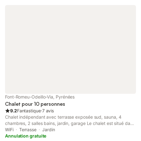
sont au rez-de-chaussée, la chambre et
la salle de bain à l'étage. Le village de
Noël traditionnel sera remplacé cet hiver
par un marché festif dans le village.
Font-Romeu-Odeillo-Via, Pyrénées
Chalet pour 10 personnes
9.2
Fantastique
⋅
7 avis
Chalet indépendant avec terrasse exposée sud, sauna, 4
chambres, 2 salles bains, jardin, garage Le chalet est situé dans
un secteur résidentiel très prisé de Font Romeu. La vue sur la
WiFi
Terrasse
Jardin
montagne et la vallée offre un panorama exceptionnel, depuis la
Annulation gratuite