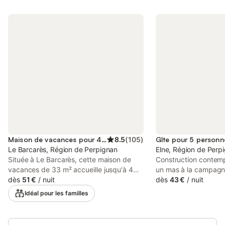
Maison de vacances pour 4 personnes
8.5
(
105
)
Gîte pour 5 personn
Le Barcarès, Région de Perpignan
Elne, Région de Perp
Située à Le Barcarès, cette maison de
Construction contemp
vacances de 33 m² accueille jusqu'à 4
un mas à la campagn
personnes avec 1 chambre, 1 salon
dès
51 €
/
nuit
comprend 4 gîtes mit
dès
43 €
/
nuit
servant de couchage supplémentaire et 1
chacun avec une ent
Idéal pour les familles
salle de bain. Vous disposez d'une cuisine
terrasse privative av
entièrement équipée, du Wi-Fi haut débit
de jardin. Cet espace
adapté aux appels vidéo, d'une télévision
portillon, le domaine