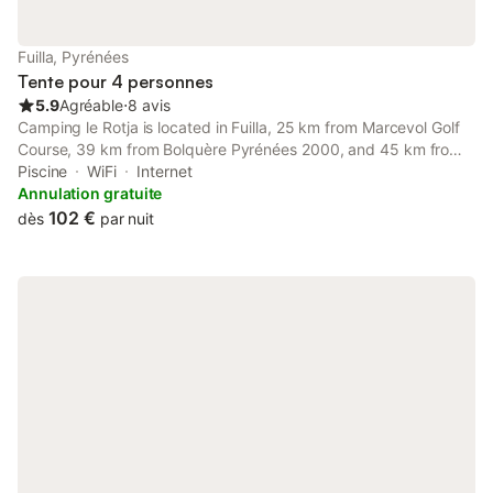
Fuilla, Pyrénées
Tente pour 4 personnes
5.9
Agréable
⋅
8 avis
Camping le Rotja is located in Fuilla, 25 km from Marcevol Golf
Course, 39 km from Bolquère Pyrénées 2000, and 45 km from
Les Angles. The accommodation provides free WiFi throughout
Piscine
WiFi
Internet
the property, as well as a terrace and a restaurant.
Annulation gratuite
102 €
dès
par nuit