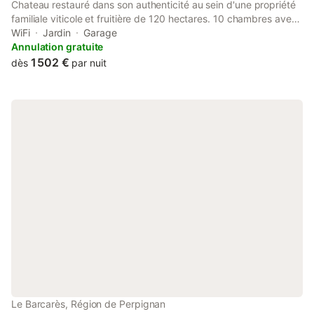
Chateau restauré dans son authenticité au sein d'une propriété
familiale viticole et fruitière de 120 hectares. 10 chambres avec
Sdb privatives, grande cuisine équipée, salles de réception,
WiFi
Jardin
Garage
piscine, parc. Idéal pour regroupement familial et amical,
Annulation gratuite
mariages, séminaires, fêtes. A 15 mn de la frontière espagnole,
1 502 €
dès
par nuit
45mn de Gerone, 1h30 de Barcelone. 15 mn de la mer,
excursions en montagne, adorables villages alentours
Le Barcarès, Région de Perpignan