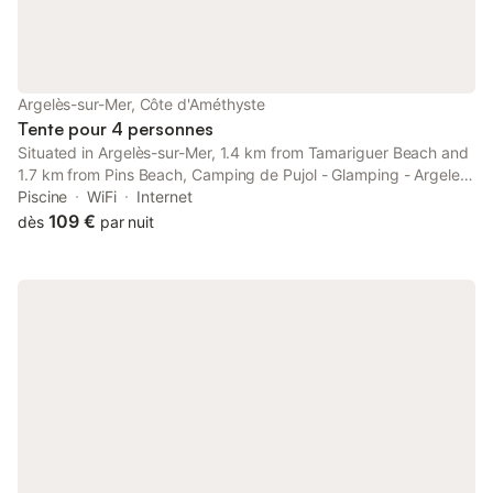
Argelès-sur-Mer, Côte d'Améthyste
Tente pour 4 personnes
Situated in Argelès-sur-Mer, 1.4 km from Tamariguer Beach and
1.7 km from Pins Beach, Camping de Pujol - Glamping - Argeles
sur Mer - Velvet 2 - 4P offers a garden and air conditioning.
Piscine
WiFi
Internet
109 €
dès
par nuit