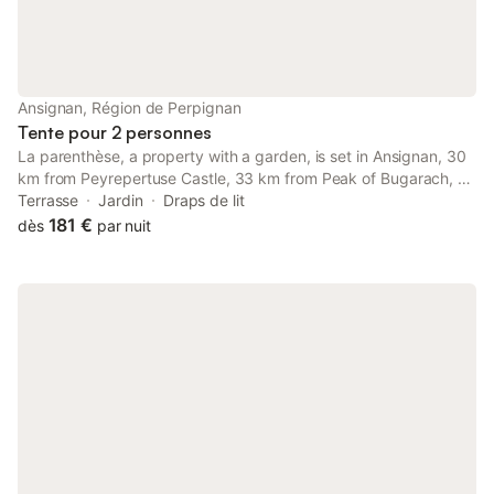
Ansignan, Région de Perpignan
Tente pour 2 personnes
La parenthèse, a property with a garden, is set in Ansignan, 30
km from Peyrepertuse Castle, 33 km from Peak of Bugarach, as
well as 40 km from Stade Gilbert Brutus. This property offers
Terrasse
Jardin
Draps de lit
access to a terrace and free private parking.
181 €
dès
par nuit