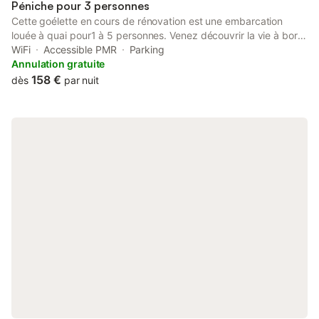
Péniche pour 3 personnes
Cette goélette en cours de rénovation est une embarcation
louée à quai pour1 à 5 personnes. Venez découvrir la vie à bord
de cet hébergement insolite pour une semaine de dépaysement
WiFi
Accessible PMR
Parking
total... A deux pas de la plage, de tous commerces... Laissez
Annulation gratuite
vous bercer par le doux ballottement des vagues et prenez le
158 €
dès
par nuit
petit déjeuner émerveillé au levé du jour... Des vacances en
famille avec des enfants ? Ils vont adorer l'esprit pirate et
aventurier de l'intérieur de cette goélette !