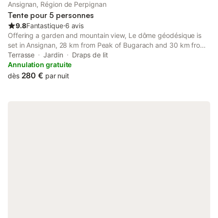
Ansignan, Région de Perpignan
Tente pour 5 personnes
9.8
Fantastique
⋅
6 avis
Offering a garden and mountain view, Le dôme géodésique is
set in Ansignan, 28 km from Peak of Bugarach and 30 km from
Peyrepertuse Castle. This property offers access to a terrace
Terrasse
Jardin
Draps de lit
and free private parking.
Annulation gratuite
280 €
dès
par nuit