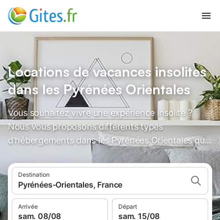
Locations de vacances insolites
dans les Pyrénées Orientales
Vous souhaitez vivre une expérience insolite ?
Nous vous proposons différents types
d'hébergements dans les Pyrénées Orientales qui
vous laisseront des souvenirs inoubliables.
Destination
Pyrénées-Orientales, France
Arrivée
Départ
sam. 08/08
sam. 15/08