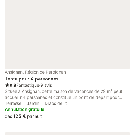
Ansignan, Région de Perpignan
Tente pour 4 personnes
9.8
Fantastique
⋅
9 avis
Située à Ansignan, cette maison de vacances de 29 m² peut
accueillir 4 personnes et constitue un point de départ pour
explorer le paysage montagneux environnant. La propriété
Terrasse
Jardin
Draps de lit
comprend une chambre équipée d'un grand lit king-size et d'un
Annulation gratuite
lit simple, ainsi qu'une salle de bain et des toilettes
125 €
dès
par nuit
supplémentaires pour votre séjour. L'intérieur dispose d'une
table à manger pour les repas en commun et d'équipements
pratiques tels que le chauffage, le linge de maison et des jeux