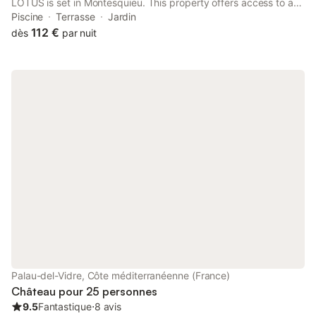
LOTUS is set in Montesquieu. This property offers access to a
terrace and free private parking. The property is non-smoking
Piscine
Terrasse
Jardin
and is situated 43 km from Dalí Museum.
112 €
dès
par nuit
Palau-del-Vidre, Côte méditerranéenne (France)
Château pour 25 personnes
9.5
Fantastique
⋅
8 avis