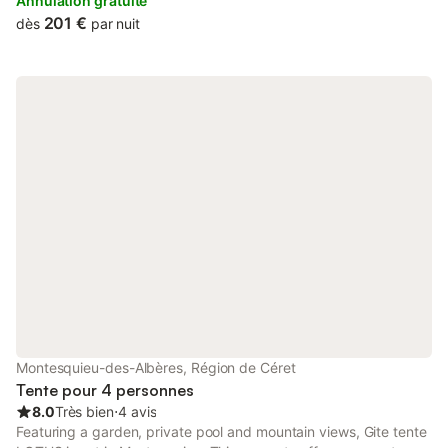
property provides a garden and free private parking.
Annulation gratuite
201 €
dès
par nuit
Montesquieu-des-Albères, Région de Céret
Tente pour 4 personnes
8.0
Très bien
⋅
4 avis
Featuring a garden, private pool and mountain views, Gite tente