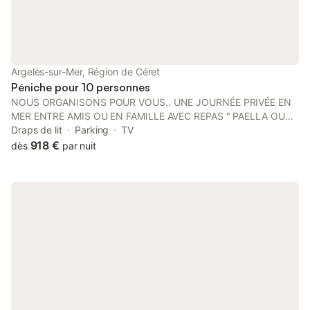
km de la gare, avec des points d'intérêt locaux comme La
Millasoise et divers restaurants à moins de 1 km. Les serviettes
et le linge de lit peuvent être fournis sur demande. Veuillez noter
que la piscine est saisonnière et que l'établissement est situé
dans un secteur calme, avec des visites à pied possibles à
Argelès-sur-Mer, Région de Céret
proximité.
Péniche pour 10 personnes
NOUS ORGANISONS POUR VOUS.. UNE JOURNÉE PRIVÉE EN
MER ENTRE AMIS OU EN FAMILLE AVEC REPAS " PAELLA OU
FIDÉUA ".. À BORD DE CE MOTOR-YACHT DE 20m AMARRE
Draps de lit
Parking
TV
ENTRE ROSES ET CADAQUES.
918 €
dès
par nuit