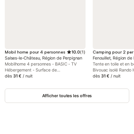
Mobil home pour 4 personnes
10.0
(
1
)
Camping pour 2 pe
Salses-le-Château, Région de Perpignan
Fenouillet, Région de
Mobilhome 4 personnes - BASIC - TV
Tente en toile et en 
Hébergement - Surface de
Bivouac isolé Rando
l'hébergement: 24m² - Surface du jardin:
dès
31 €
/
nuit
Surface de l'héberge
dès
31 €
/
nuit
50m² - Nombre de chambres: 2 -
du jardin: 13m² - Nom
Nombre de salles de bain: 1 - Nombre de
Nombre de chambres
toilettes: 1 - Terrasse couverte: 6m² - 1
couchages: 1 - Terra
Afficher toutes les offres
chambre: 1 lit double - 1 chambre: 2 lits
Adjacente - 1 chambre
simples - Ancienneté de l'hébergement:
190x140cm, Chauffa
Plus de 10 ans Équipements - Wifi: En
Sans eau courante - 
option payante - Télévision: Inclus dans
construit avec une iso
le prix - Type de cuisine: Coin cuisine -
en toute saison - Typ
Plaques au gaz - Micro-ondes -
Connectez-vous et économisez
cuisine - Pas de douc
Se connecter