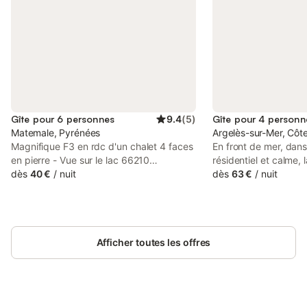
Gîte pour 6 personnes
9.4
(
5
)
Gîte pour 4 personn
Matemale, Pyrénées
Argelès-sur-Mer, Côt
Magnifique F3 en rdc d'un chalet 4 faces
En front de mer, dans
en pierre - Vue sur le lac 66210
résidentiel et calme,
MATEMALE 66210 MATEMALE -
dès
40 €
/
nuit
Massane" de 8 étages
dès
63 €
/
nuit
Pyrénées-Orientales - France - Site
situation privilégiée
Montagne -10 km de Font-Romeu - 3 km
à la plage. Très bon 
des Angles - Altitude 1661 m. Superbe F3
pour des vacances en 
bas de chalet au RDC d'un chalet en
appartement situé a
pierres Neuf, très coquet et bien équipé à
Afficher toutes les offres
surélevé se compose 
louer à la semaine Décoration soignée,
canapé, une chambre 
très ensoleillé (4 faces) Au milieu d'un
et une deuxième cham
cadre naturel de verdure Calme, détente,
160,une cuisine équip
panorama sur lac, montagne, station de
et wc indépendants. 