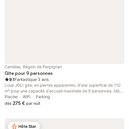
Camélas, Région de Perpignan
Gîte pour 9 personnes
9.1
Fantastique
⋅
3 avis
Loue JOLI gite, en pierres apparentes, d'une superficie de 110
m² pour une capacité d'accueil maximale de 9 personnes. Idéal
pour petits pour groupes ou famille nombreuse. Situé à Camélas
Piscine
WiFi
Parking
(15 Km de Perpignan) en plein milieu de champs de pêchers. Il
275 €
dès
par nuit
est complètement équipé en vaisselle et électroménagers (four,
frigo, congélateur, micro-onde, machine à laver, lave-vaisselle,
grille-pain, machine à café...) + TV. Il est composé de 3
Chambres entièrement climatisées : Au 2ème Etage : 1 chambre
Hôte Star