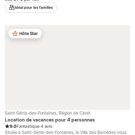
confort. Pour les familles, un lit bébé, une chaise haute ainsi que
Idéal pour les familles
des jouets et livres partagés pour enfants sont à votre
disposition. Profitez du jardin privé, d'une terrasse couverte et
d'une terrasse découverte, idéales pour vos repas en plein air
avec barbecue privatif. L'accès à la propriété est de plain-pied
Hôte Star
et la plage ainsi que les transports en commun sont facilement
accessibles. Vous pouvez stationner sur une place de parking
partagée sur place et jusqu'à 2 animaux de compagnie sont
acceptés. Les fêtes ne sont pas autorisées. Des serviettes de
plage sont fournies et un service de garde d'enfants est
proposé. Parmi les équipements communs : aire de jeux, sauna
et salle de sport avec appareils de fitness. Un court de tennis se
trouve à 15 minutes à pied. Un snack-bar est disponible dans la
résidence. Les toilettes sont au rez-de-chaussée, la chambre et
la salle de bain à l'étage. Le village de Noël traditionnel sera
remplacé cet hiver par un marché festif dans le village.
Saint-Génis-des-Fontaines, Région de Céret
Location de vacances pour 4 personnes
9.0
Fantastique
⋅
4 avis
Située à Saint-Génis-des-Fontaines, la Villa des Barnèdes vous