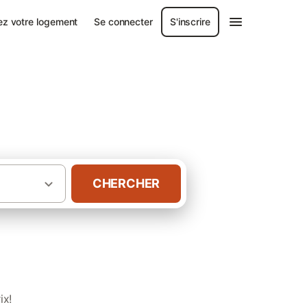
ez votre logement
Se connecter
S'inscrire
s
CHERCHER
·
·
Hautes-Pyrénées
ix!