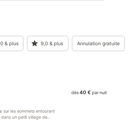
tique,
oration -
 la
 le
tes les
s et
la vue
d la
,0
& plus
9,0
& plus
Annulation gratuite
s ANGLES.
 de
, sur les
 p
40 €
dès
par nuit
ue sur les sommets entourant
 dans un petit village de
on de ski du Hautacam. Se
, Souin est un hameau d'une
 fontaine. Le gîte se