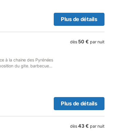
e aménagée, 1 chambre, 1
de jardin, barbecue, abri de
ivatif. Accès internet par
Plus de détails
ximité : randonnées
e rapaces, ski (station de
VTT), parapente,
, piscine et tennis ... Situé
50 €
dès
par nuit
épart idéal pour visiter le
al d'Azun, Lourdes, le col
n Serviettes de toilette : 7
face à la chaine des Pyrénées
osition du gite. barbecue
se reposer et randonner sur
merces. Draps fournis
Plus de détails
43 €
dès
par nuit