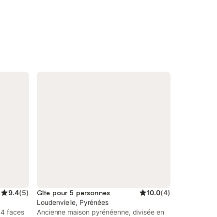
9.4
(
5
)
Gîte pour 5 personnes
10.0
(
4
)
Loudenvielle, Pyrénées
 4 faces
Ancienne maison pyrénéenne, divisée en