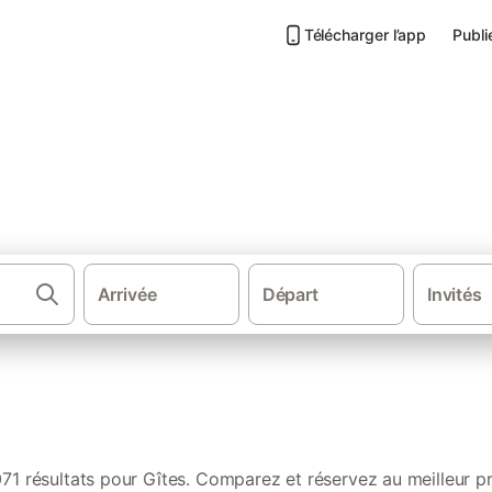
Télécharger l’app
Publi
s de vacances dans les Pyrénée
Arrivée
Départ
Invités
·
·
·
Sud de la France
Sud Ouest de France
Occitanie
Midi-Pyrénées
071 résultats pour Gîtes. Comparez et réservez au meilleur pr