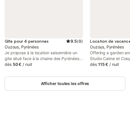
Gîte pour 4 personnes
9.5
(
8
)
Ouzous, Pyrénées
Ouzous, Pyrénées
Je propose à la location saisonnière un
Offering a garden an
gite situé face à la chaine des Pyrénées
Studio Calme et Cosy 
dans un espace arboré et calme. Une
dès
50 €
/
nuit
set in Ouzous, 14 km 
dès
115 €
/
nuit
piscine à disposition du gite. barbecue
Lady of the Rosary a
extérieur salon de jardin relax piscine.
Dame de Lourdes San
Idéal pour se reposer et randonner sur
Afficher toutes les offres
plusieurs sentiers découverte. A 4 km de
tous commerces. Draps fournis torchons
fournis. Linge de toilette non fourni.
Connectez-vous et économisez
Se connecter
jusqu'à 10% sur nos logements.