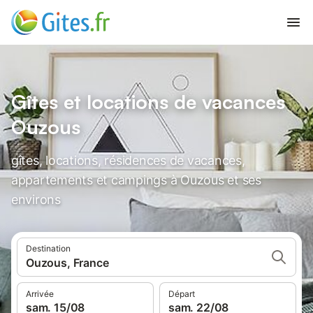
Gîtes et locations de vacances
Ouzous
gîtes, locations, résidences de vacances,
appartements et campings à Ouzous et ses
environs
Destination
Ouzous, France
Arrivée
Départ
sam. 15/08
sam. 22/08