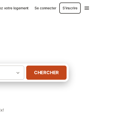
ez votre logement
Se connecter
S'inscrire
eillo-Via
CHERCHER
·
ntales
Gîtes à Font-Romeu-Odeillo-Via
x!