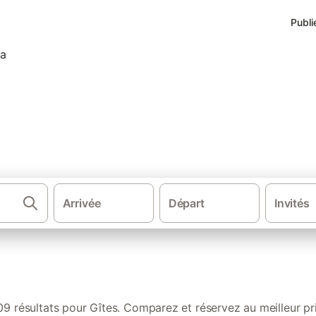
Publi
s de vacances à Font-Romeu-Od
Arrivée
Départ
Invités
·
·
·
Sud de la France
Occitanie
Languedoc-Roussillon
Pyrénées-Orie
09 résultats pour Gîtes. Comparez et réservez au meilleur pri