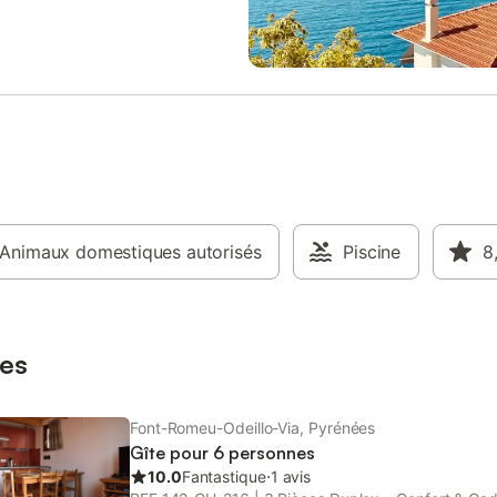
l, TV à écran plat avec prises
sous-sol de la résidence. Logem
MI, lecteur DVD, buanderie avec
accessible aux PMR car la salle d
e et sèche-linge. Cuisine équipée
les WC et les largeurs de porte n
selle, four, plaque à induction et
pas adaptés. Chauffage électriq
réfrigérateur/congélateur grand
convecteur, eau chaude par cum
ervices à fondue et raclette. 4
électrique. Prestations optionnell
 literie confort : 2 lits 160x200, 1
régler sur place et à réserver ava
00, 1 lit 140X190, 2 lits 90x190, 2
arrivée : - DRAPS LIT DOUBLE : 1
 bains, 2 WC Le garage avec une
DRAPS 90 : 15 €. - LIT BEBE : 15 
ndépendante vous permettra de
SERVIETTES : 10 €. - KIT TAPIS 
otre matériel de ski. Enfants
+ TORCHON : 6 €. - MENAGE - 3
 : chaise haute, lit parapluie,
Animaux domestiques autorisés
ET PETIT CHALET : 70 €. Ce loge
Piscine
8
sécurisé. Situation idéale pour des
diffusé par un professionnel. Sau
en famille ou entre amis.
contraire, les prestations, telles 
ent du chalet est récent et de
ménage, draps, serviettes etc.. n
Le linge de m
pas incluses dans le prix de cette
es
Si animaux de compagn
Font-Romeu-Odeillo-Via, Pyrénées
Gîte pour 6 personnes
10.0
Fantastique
⋅
1 avis