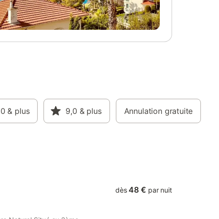
ent non
Ensuite un supplément de 35 €uros vous
e bains,
sera demandé si vous le souhaitez. Salle à
e sont
manger et cuisine équipée : lave-vaisselle,
ue par
congélateur, cafetières électriques à filtre
ulus
et à dosettes, micro-ondes. Vous
es à
profiterez d'une terrasse privative de 24
nt votre
m², partiellement couverte, avec plancha
5 €. -
et salon de jardin, offrant une vue
€. -
imprenable sur les montagnes
DE BAINS
environnantes. À l'étage : Une chambre
 PIECES
parentale avec un lit double de 160 cm et
ment est
,0
& plus
salle d'eau attenante, donnant sur une
9,0
& plus
Annulation gratuite
f mention
terrasse avec belle vue sur les montagnes
que
Une chambre équipée de deux lits simples
e sont
en 80 cm pouvant être jumelés pour
 location.
former un lit 160 Un coin nuit accueillant 2
personnes supplémentaires,
48 €
dès
par nuit