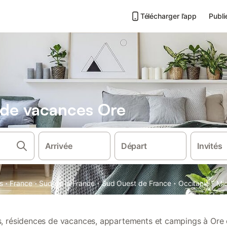
Télécharger l’app
Publi
s de vacances Ore
Arrivée
Départ
Invités
·
·
·
·
·
s
France
Sud de la France
Sud Ouest de France
Occitanie
Mi
ns, résidences de vacances, appartements et campings à Ore 