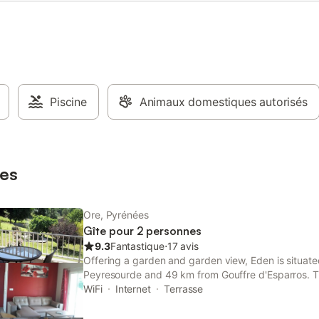
Piscine
Animaux domestiques autorisés
es
Ore, Pyrénées
Gîte pour 2 personnes
9.3
Fantastique
⋅
17 avis
Offering a garden and garden view, Eden is situate
Peyresourde and 49 km from Gouffre d'Esparros. Th
to a balcony, free private parking and free WiFi.
WiFi
Internet
Terrasse