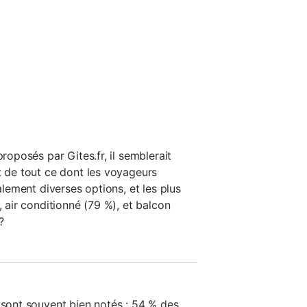
uillité, bien-être, bonheur.
'un immense jardin arboré
ez-le à la basse grâce à la
ie d'inviter plus d'amis ?
proposés par Gites.fr, il semblerait
t de tout ce dont les voyageurs
ralement diverses options, et les plus
, air conditionné (79 %), et balcon
?
 sont souvent bien notés : 54 % des