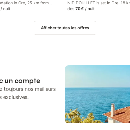
ation in Ore, 25 km from
NID DOUILLET is set in Ore, 18 
olf Course and 41 km from
/
nuit
Comminges Golf Course and 25 
dès
70 €
/
nuit
an Golf Club. Located 38 km
Luchon Golf Course. This propert
 de Peyresourde, the property
access to a balcony, free private
a garden and free private
and free WiFi.
Afficher toutes les offres
ec un compte
 toujours nos meilleurs
s exclusives.