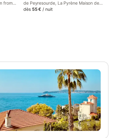
km from
de Peyresourde, La Pyrène Maison de
km from
vacances features accommodation with
dès
55 €
/
nuit
y offers
garden views, free WiFi and free private
 parking
parking.