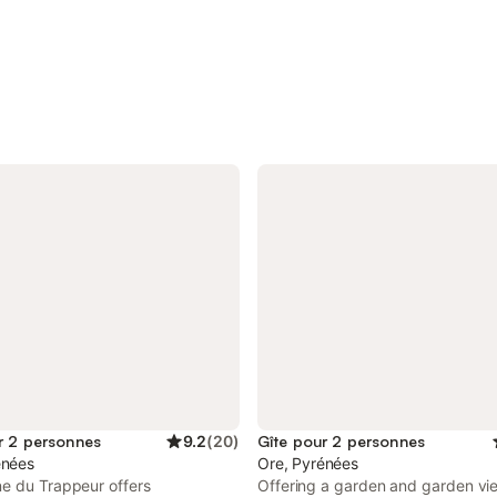
r 2 personnes
9.2
(
20
)
Gîte pour 2 personnes
énées
Ore, Pyrénées
e du Trappeur offers
Offering a garden and garden vi