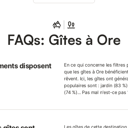
et serviettes fournis). Sport, détente, évasion, tranq
Mais aussi pour un barbecue entre amis, au cœur d
et gazonné ! Apportez votre smartphone et connect
prise jack pour écouter votre musique préférée ! Env
Aucun problème, ils pourront planter la te
FAQs: Gîtes à Ore
ments disposent
En ce qui concerne les filtres 
que les gîtes à Ore bénéficien
rêvent. Ici, les gîtes ont géné
populaires sont : jardin (83 %)
(74 %)... Pas mal n'est-ce pas 
 gîtes sont
Les gîtes de cette destination