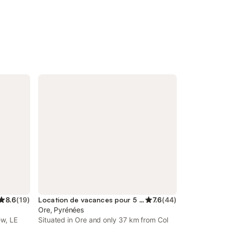
8.6
(
19
)
Location de vacances pour 5 personnes
7.6
(
44
)
Ore, Pyrénées
ew, LE
Situated in Ore and only 37 km from Col