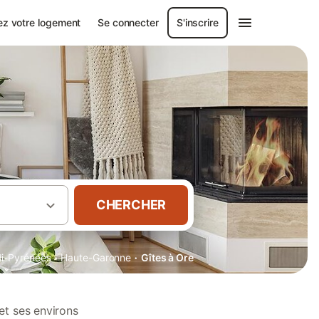
ez votre logement
Se connecter
S'inscrire
CHERCHER
·
·
di-Pyrénées
Haute-Garonne
Gîtes à Ore
et ses environs