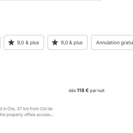
8,0
& plus
9,0
& plus
Annulation gratu
118 €
dès
par nuit
d in Ore, 37 km from Col de
is property offers access