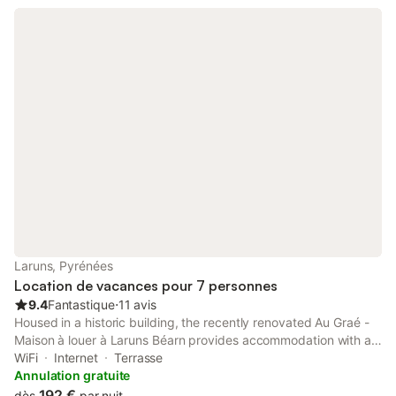
Laruns, Pyrénées
Location de vacances pour 7 personnes
9.4
Fantastique
⋅
11 avis
Housed in a historic building, the recently renovated Au Graé -
Maison à louer à Laruns Béarn provides accommodation with a
garden and free WiFi. The property features garden and quiet
WiFi
Internet
Terrasse
street views, and is 44 km from Zénith-Pau.
Annulation gratuite
192 €
dès
par nuit