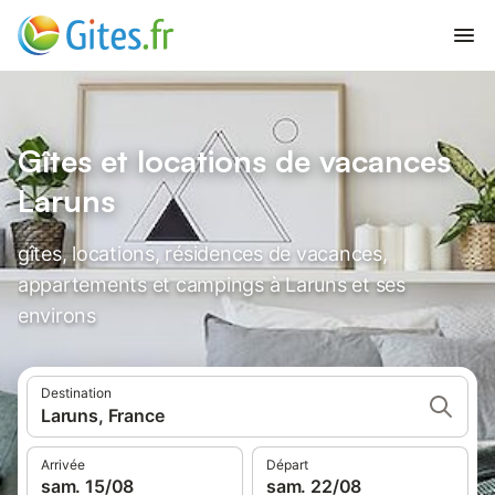
Gîtes et locations de vacances
Laruns
gîtes, locations, résidences de vacances,
appartements et campings à Laruns et ses
environs
Destination
Laruns, France
Arrivée
Départ
sam. 15/08
sam. 22/08