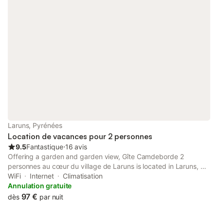
Laruns, Pyrénées
Location de vacances pour 2 personnes
9.5
Fantastique
⋅
16 avis
Offering a garden and garden view, Gîte Camdeborde 2
personnes au cœur du village de Laruns is located in Laruns, 50
km from Basilica of Our Lady of the Rosary and 43 km from
WiFi
Internet
Climatisation
Palais des Sports de Pau.
Annulation gratuite
97 €
dès
par nuit