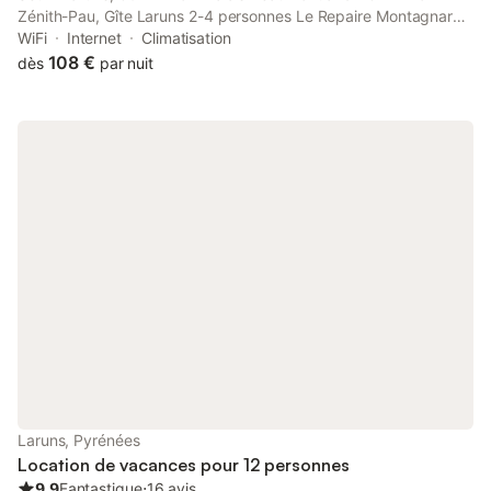
Zénith-Pau, Gîte Laruns 2-4 personnes Le Repaire Montagnard
offers air-conditioned accommodation with a terrace and free
WiFi
Internet
Climatisation
WiFi.
108 €
dès
par nuit
Laruns, Pyrénées
Location de vacances pour 12 personnes
9.9
Fantastique
⋅
16 avis