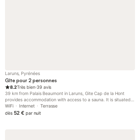
Laruns, Pyrénées
Gîte pour 2 personnes
8.2
Très bien
⋅
39 avis
39 km from Palais Beaumont in Laruns, Gite Cap de la Hont
provides accommodation with access to a sauna. It is situated
44 km from Zénith-Pau and offers a shared kitchen.
WiFi
Internet
Terrasse
52 €
dès
par nuit