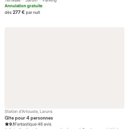
terrace and free private parking.
Annulation gratuite
277 €
dès
par nuit
Station d'Artouste, Laruns
Gîte pour 4 personnes
9.1
Fantastique
⋅
46 avis