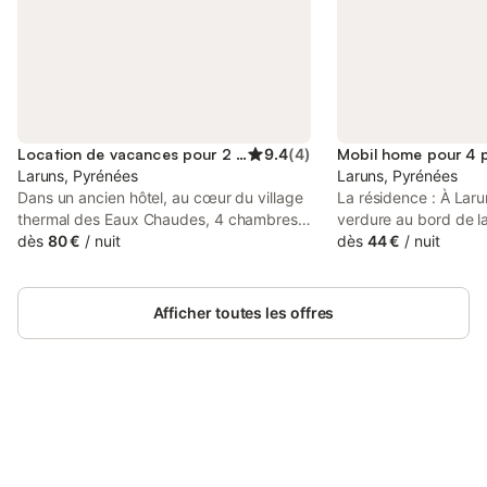
Location de vacances pour 2 personnes
9.4
(
4
)
Mobil home pour 4 
Laruns, Pyrénées
Laruns, Pyrénées
Dans un ancien hôtel, au cœur du village
La résidence : À Laru
thermal des Eaux Chaudes, 4 chambres
verdure au bord de la
spacieuses avec salle de bain privative.
dès
80 €
/
nuit
maeva Escapades De
dès
44 €
/
nuit
Le gave d'Ossau en contrebas est
accueille pour des v
apprécié par les pêcheurs. Eaux Chaudes
ressourçantes et cha
est à un quart d'heure du petit train
de la Vallée d’Ossau,
Afficher toutes les offres
d'Artouste. C'est aussi le départ de
béarnaises. Entre mon
petites randonnées.
laissez-vous porter p
hauteurs, le calme d
convivialité de l’équ
un séjour aussi apais
Connectez-vous et économisez
Jean-Marie et Irina v
Se connecter
jusqu'à 10% sur nos logements.
convivialité au sein 
pour des vacances to