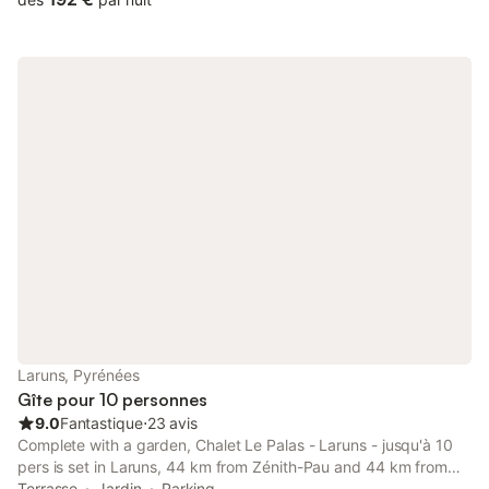
Laruns, Pyrénées
Gîte pour 10 personnes
9.0
Fantastique
⋅
23 avis
Complete with a garden, Chalet Le Palas - Laruns - jusqu'à 10
pers is set in Laruns, 44 km from Zénith-Pau and 44 km from
Palais des Sports de Pau. This property offers access to a
Terrasse
Jardin
Parking