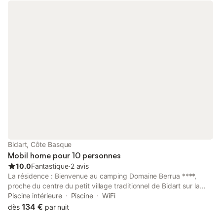
pièces disposent d'une sortie extérieure sur le balcon avec un
panorama a couper le souffle sur l'océan. Une place de parking
vient compléter ce bien. A régler lors de votre arrivée : la taxe
de séjour - une caution par empreinte bancaire.
Bidart, Côte Basque
Mobil home pour 10 personnes
10.0
Fantastique
⋅
2 avis
La résidence : Bienvenue au camping Domaine Berrua ****,
proche du centre du petit village traditionnel de Bidart sur la
côte Atlantique, offrant une situation privilégiée au pied des
Piscine intérieure
Piscine
WiFi
Pyrénées (Sud Aquitaine, Pyrénées Atlantiques, France). Plus
134 €
dès
par nuit
précisément à 1 km des plages, 4 km de Biarritz, 8 km de Saint-