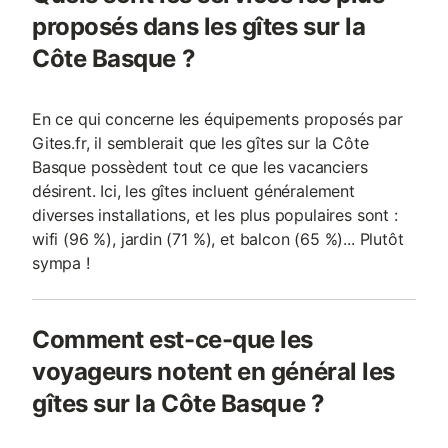
parapluie sans matelas + chaise haute) : - chaise haute : 17
proposés dans les gîtes sur la
€/semaine - lit bébé : 17 €/semaine - Kit bébé : 30 €/
Côte Basque ?
En ce qui concerne les équipements proposés par
Gites.fr, il semblerait que les gîtes sur la Côte
Basque possèdent tout ce que les vacanciers
désirent. Ici, les gîtes incluent généralement
diverses installations, et les plus populaires sont :
wifi (96 %), jardin (71 %), et balcon (65 %)... Plutôt
sympa !
Comment est-ce-que les
voyageurs notent en général les
gîtes sur la Côte Basque ?