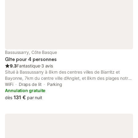
Bassussarry, Côte Basque
Gîte pour 4 personnes
9.3
Fantastique
⋅
3 avis
Situé à Bassussarry à 8km des centres villes de Biarritz et
Bayonne, 7km du centre ville d’Anglet, et 8km des plages notre
logement vous accueille pour profiter d’un séjour au calme entre
WiFi
Draps de lit
Parking
mer et montagne au Pays-Basque. Aéroport de Biarritz : 7km
Annulation gratuite
Gare de Biarritz : 5km T2 indépendant attenant à notre
131 €
dès
par nuit
résidence principale et aux prestations de qualités (logement
neuf). L’appartement de 32m2 se compose : - d’une entrée avec
placard - d’un séjour avec un canapé clic-clac - d’une cuisine
ouverte toute équipée : frigo-congélateur, micro-ondes,
machine à café (les filtres sont inclus), grille-pain, four, plaque
induction, lave-linge - d’une chambre principale avec lit double