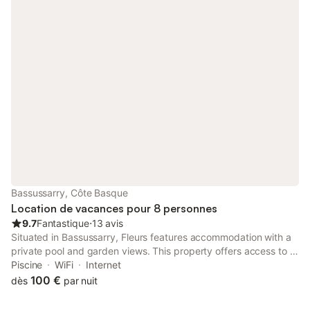
Bassussarry, Côte Basque
Location de vacances pour 8 personnes
9.7
Fantastique
⋅
13 avis
Situated in Bassussarry, Fleurs features accommodation with a
private pool and garden views. This property offers access to a
terrace, free private parking and free WiFi. The property is non-
Piscine
WiFi
Internet
smoking and is located 5.5 km from Biarritz Train Station.
100 €
dès
par nuit