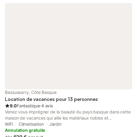
Bassussarry, Côte Basque
Location de vacances pour 13 personnes
9.0
Fantastique
⋅
4 avis
Venez vous imprégner de la beauté du pays basque dans cette
maison de vacances qui allie les matériaux nobles et
l’architecture typique avec le confort moderne. Bien située entre
WiFi
Climatisation
Jardin
mer et montagne « Oyhen Artea », littéralement « entre les
Annulation gratuite
collines » en basque, vous accueille avec son grand espace