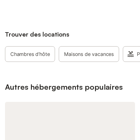
jusqu'à 10% sur nos logements.
Trouver des locations
Chambres d’hôte
Maisons de vacances
P
Autres hébergements populaires