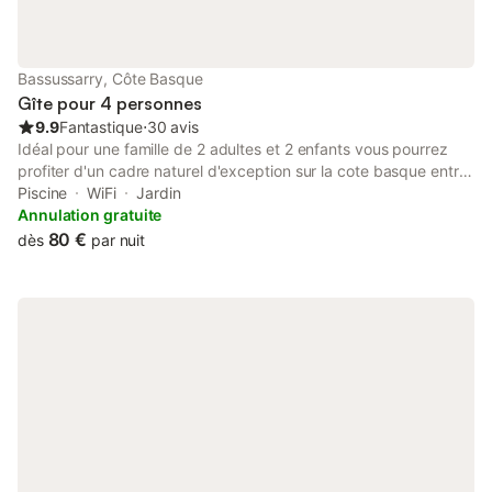
d'épaisseur et sommiers neufs. Linge de maison est mis à
disposition ( draps de lits et serviettes de bain). Télévision LCD
de 123 centimètres. La cheminée n'est pas utilisable. Une
chambre climatisée Magasins d'alimentation ( boulangerie,
Bassussarry, Côte Basque
supermarché) à 7 minutes en voiture.
Gîte pour 4 personnes
9.9
Fantastique
⋅
30 avis
Idéal pour une famille de 2 adultes et 2 enfants vous pourrez
profiter d'un cadre naturel d'exception sur la cote basque entre
mer et montagne, en plein cœur du Golf de
Piscine
WiFi
Jardin
Bayonne/Bassussarry. Aux portes de Bayonne, Biarritz et Anglet
Annulation gratuite
(5kms), la résidence des hauts d'Orlégui (résidence de tourisme
80 €
dès
par nuit
de style basque, 4*, avec jardin et piscine) vous offrira calme et
repos sur une terrasse avec vue plein sud sur le green.