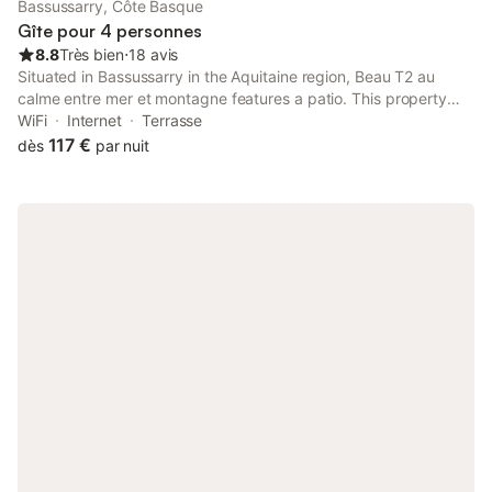
Bassussarry, Côte Basque
Gîte pour 4 personnes
8.8
Très bien
⋅
18 avis
Situated in Bassussarry in the Aquitaine region, Beau T2 au
calme entre mer et montagne features a patio. This property
offers access to a terrace, free private parking and free WiFi.
WiFi
Internet
Terrasse
117 €
dès
par nuit