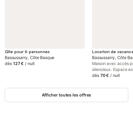
Gîte pour 6 personnes
Bassussarry, Côte Basque
Bassussarry, Côte B
dès
127 €
/
nuit
Maison avec accès pr
silencieux. Espace ex
terrasse privée. Mai
dès
70 €
/
nuit
étage, les chambres s
de chausse comprend 
manger, une cuisine e
Afficher toutes les offres
réservations se font
samedi.
Connectez-vous et économisez
Se connecter