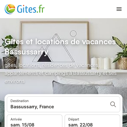
Gîtes et locations de vacances
Bassussarry
gîtes, locations, résidences de vacances,
appartements et campings à Bassussarry et ses
environs
Destination
Bassussarry, France
Arrivée
Départ
sam. 15/08
sam. 22/08