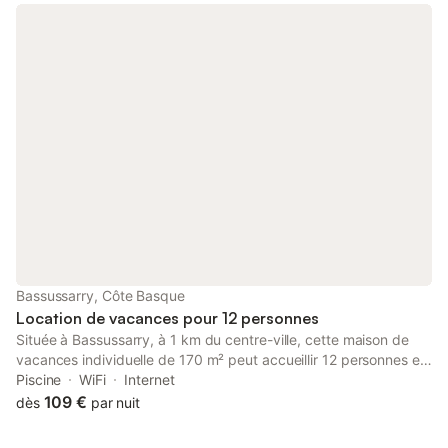
Bassussarry, Côte Basque
Location de vacances pour 12 personnes
Située à Bassussarry, à 1 km du centre-ville, cette maison de
vacances individuelle de 170 m² peut accueillir 12 personnes et
constitue un point de départ pour explorer le Pays basque. La
Piscine
WiFi
Internet
propriété comprend 5 chambres équipées de lits doubles et
109 €
dès
par nuit
king-size, 2 salles de bains et un espace de vie agrémenté
d'une cheminée. L'intérieur dispose d'une cuisine entièrement