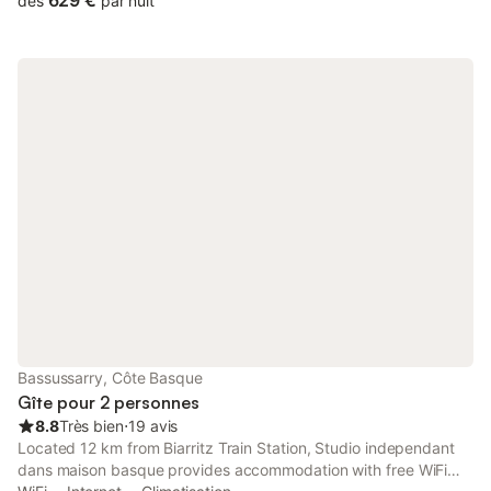
629 €
dès
par nuit
extérieur à quelques pas du centre de Bassussarry, pourvu de
tous les commerces. Pouvant accueillir jusqu’à 13 vacanciers, la
maison est équipée d’une cuisine de chef avec piano à gaz et
d’une grand plancha sur a terrasse principale, d’une piscine
hors-sol de 10m2 rafraîchira grands et petits en revenant de la
plage accessible en voiture en 10 minutes.
Bassussarry, Côte Basque
Gîte pour 2 personnes
8.8
Très bien
⋅
19 avis
Located 12 km from Biarritz Train Station, Studio independant
dans maison basque provides accommodation with free WiFi