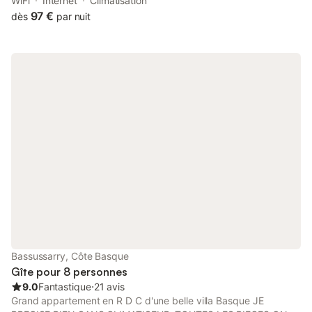
and free private parking.
WiFi
Internet
Climatisation
97 €
dès
par nuit
Bassussarry, Côte Basque
Gîte pour 8 personnes
9.0
Fantastique
⋅
21 avis
Grand appartement en R D C d'une belle villa Basque JE