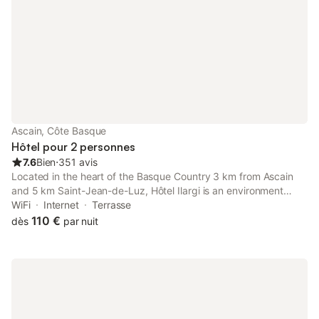
Ascain, Côte Basque
Hôtel pour 2 personnes
7.6
Bien
⋅
351 avis
Located in the heart of the Basque Country 3 km from Ascain
and 5 km Saint-Jean-de-Luz, Hôtel Ilargi is an environment
friendly hotel offering rooms featuring a décor based on travel
WiFi
Internet
Terrasse
as well as self-catering accommodation.
110 €
dès
par nuit