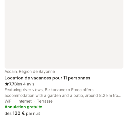
Ascain, Région de Bayonne
Location de vacances pour 11 personnes
7.7
Bien
⋅
4 avis
Featuring river views, Bizkarzuneko Etxea offers
accommodation with a garden and a patio, around 8.2 km from
Saint Jean de Luz Train Station. This property offers access to a
WiFi
Internet
Terrasse
balcony, free private parking and free WiFi.
Annulation gratuite
120 €
dès
par nuit