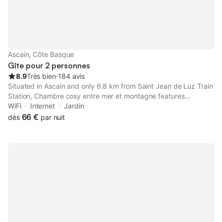
Ascain, Côte Basque
Gîte pour 2 personnes
8.9
Très bien
⋅
184 avis
Situated in Ascain and only 6.8 km from Saint Jean de Luz Train
Station, Chambre cosy entre mer et montagne features
accommodation with mountain views, free WiFi and free private
WiFi
Internet
Jardin
parking.
66 €
dès
par nuit