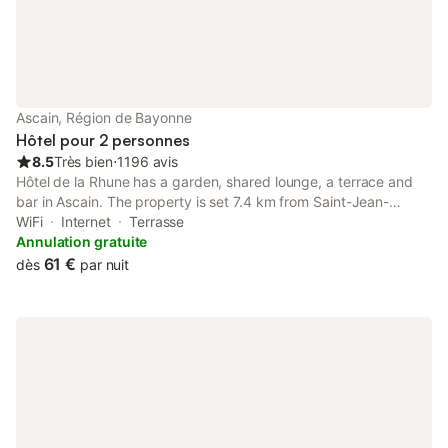
Ascain, Région de Bayonne
Hôtel pour 2 personnes
8.5
Très bien
⋅
1196 avis
Hôtel de la Rhune has a garden, shared lounge, a terrace and
bar in Ascain. The property is set 7.4 km from Saint-Jean-
Baptiste Church, 18 km from Hendaye Train Station and 18 km
WiFi
Internet
Terrasse
from FICOBA. The property is non-smoking and is situated 7.
Annulation gratuite
61 €
dès
par nuit