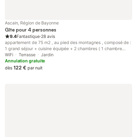
Ascain, Région de Bayonne
Gîte pour 4 personnes
9.4
Fantastique
⋅
28 avis
appartement de 75 m2 , au pied des montagnes , composé de :
1 grand séjour + cuisine équipée + 2 chambres ( 1 chambre
avec lit de 140 + 1 chambre avec 2 lits de 90 ) + s.d.b + w.c +
WiFi
Terrasse
Jardin
terrasse couverte + parking situé au rez de chaussée d' une
Annulation gratuite
maison ,entrée + terrasse indépendante . idéalement situé pour
122 €
dès
par nuit
découvrir la cote basque ( proche de st jean de luz et des
plages : 5 km , proche de la frontière espagnole : ventas à 5 km
, st sebastian à 30 km ) , dans un petit village , avec beaucoup
d' activités à proximité .