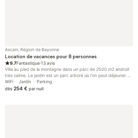
Ascain, Région de Bayonne
Location de vacances pour 8 personnes
9.7
Fantastique
⋅
13 avis
Villa au pied de la montagne dans un parc de 2500 m2 endroit
très calme. Le jardin est un parc arboré où l'on peut déjeuner ou
diner soit en terrasse soit à l'abri des fruitiers derrière la maison.
WiFi
Jardin
Parking
les chambres sont très spacieuses. Elles possèdent toutes une
254 €
dès
par nuit
salle d'eau. La maison comporte tout le confort moderne et
permet un vrai repos. Elle en en plus à proximité de la mer . Le
garage vous permet d'entreposer des vélos, des planches de
surf ... La cheminée est utilisable et du bois peut vous être mis à
disposition sur demande. Les fruits du jardin sont à votre
discretion .