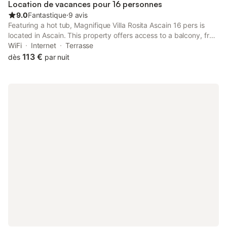
Location de vacances pour 16 personnes
9.0
Fantastique
⋅
9 avis
Featuring a hot tub, Magnifique Villa Rosita Ascain 16 pers is
located in Ascain. This property offers access to a balcony, free
private parking and free WiFi. Hendaye Train Station is 18 km
WiFi
Internet
Terrasse
from the villa and FICOBA is 18 km away.
113 €
dès
par nuit