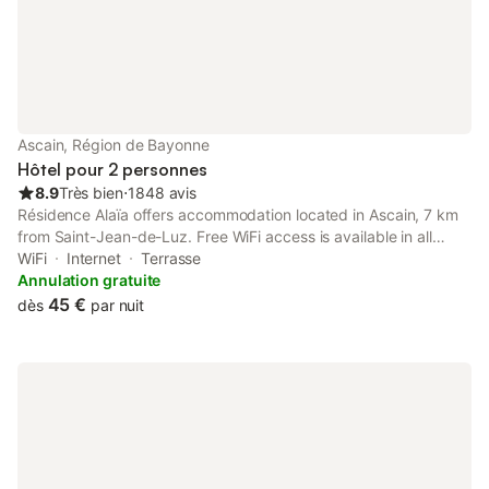
Ascain, Région de Bayonne
Hôtel pour 2 personnes
8.9
Très bien
⋅
1848 avis
Résidence Alaïa offers accommodation located in Ascain, 7 km
from Saint-Jean-de-Luz. Free WiFi access is available in all
areas and free public parking is possible on site.
WiFi
Internet
Terrasse
Annulation gratuite
45 €
dès
par nuit