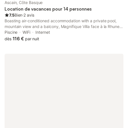
Ascain, Côte Basque
Location de vacances pour 14 personnes
7.5
Bien
⋅
2 avis
Boasting air-conditioned accommodation with a private pool,
mountain view and a balcony, Magnifique Villa face à la Rhune is
set in Ascain. The property has pool and garden views, and is
Piscine
WiFi
Internet
8.1 km from Saint Jean de Luz Train Station.
116 €
dès
par nuit