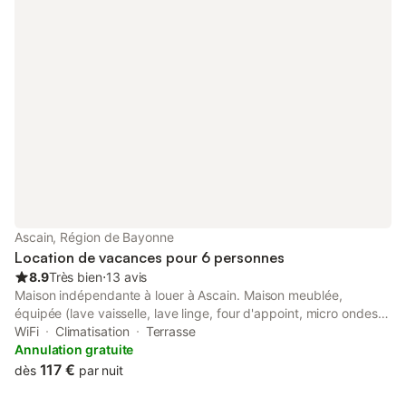
Ascain, Région de Bayonne
Location de vacances pour 6 personnes
8.9
Très bien
⋅
13 avis
Maison indépendante à louer à Ascain. Maison meublée,
équipée (lave vaisselle, lave linge, four d'appoint, micro ondes,
télévision, cafetière, casseroles...). Possibilité équipement bébé
WiFi
Climatisation
Terrasse
sur demande. Linge de lit, serviettes de bain non fournis. A
Annulation gratuite
l'extérieur terrasse de 15 m2. Parking voiture commun avec la
117 €
dès
par nuit
maison des propriétaires se trouvant en face. Le bien se situe à
1km du bourg du village, 8km de la mer (Ciboure, Saint jean de