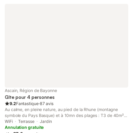
luz), 8km du petit train de la Rhune. Espagne à 15 minutes.
IMPORTANT : Cheque de caution de 200 euros (ou especes)
vous sera demande a l'arrivee. Et rendu a votre depart si tout
est en ordre. Une participation à hauteur de 60 euros sera
demandé pour le nettoyage.
Ascain, Région de Bayonne
Gîte pour 4 personnes
9.2
Fantastique
⋅
87 avis
Au calme, en pleine nature, au pied de la Rhune (montagne
symbole du Pays Basque) et à 10mn des plages : T3 de 40m²
avec terrasse privée et couverte de 25m². 4 couchages. Idéal
WiFi
Terrasse
Jardin
pour 1 couple avec 1 ou 2 enfants. Profitez d'un logement
Annulation gratuite