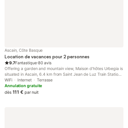
Ascain, Côte Basque
Location de vacances pour 2 personnes
9.7
Fantastique
⋅
80 avis
Offering a garden and mountain view, Maison d'hôtes Urbegia is
situated in Ascain, 6.4 km from Saint Jean de Luz Train Station
and 6.4 km from Saint-Jean-Baptiste Church. This property
WiFi
Internet
Terrasse
offers access to a terrace, free private parking and free WiFi.
Annulation gratuite
111 €
dès
par nuit