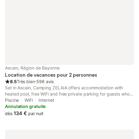
Ascain, Région de Bayonne
Location de vacances pour 2 personnes
8.5
Très bien
⋅
596 avis
Set in Ascain, Camping ZELAIA offers accommodation with
heated pool, free WiFi and free private parking for guests who
drive. It is located 8.7 km from Saint Jean de Luz Train Station
Piscine
WiFi
Internet
and provides private check-in and check-out.
Annulation gratuite
134 €
dès
par nuit