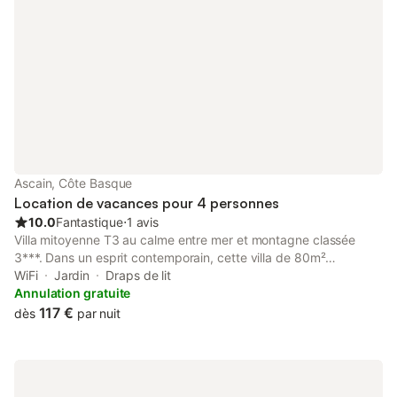
Ascain, Côte Basque
Location de vacances pour 4 personnes
10.0
Fantastique
⋅
1 avis
Villa mitoyenne T3 au calme entre mer et montagne classée
3***. Dans un esprit contemporain, cette villa de 80m²
comprend 2 chambres à l’étage avec terrasse vue sur la Rhune,
WiFi
Jardin
Draps de lit
une salle de bain, toilettes séparées. Au rez-de-chaussée,
Annulation gratuite
cuisine équipée ouverte sur salle à manger et salon donnant sur
117 €
dès
par nuit
une terrasse abritée et petit jardin. Une place de parking se
situe devant la maison et 2 vélos sont à disposition.