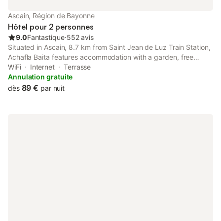
Ascain, Région de Bayonne
Hôtel pour 2 personnes
9.0
Fantastique
⋅
552 avis
Situated in Ascain, 8.7 km from Saint Jean de Luz Train Station,
Achafla Baita features accommodation with a garden, free
private parking, a shared lounge and a terrace. This 2-star hotel
WiFi
Internet
Terrasse
offers free WiFi. The property is non-smoking and is set 8.
Annulation gratuite
89 €
dès
par nuit