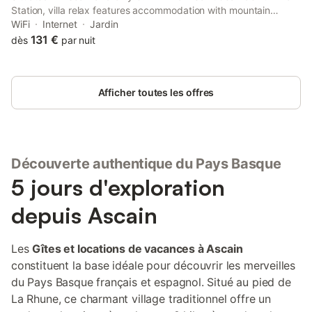
Station, villa relax features accommodation with mountain
views, free WiFi and free private parking. The property features
WiFi
Internet
Jardin
river and garden views, and is 6.
131 €
dès
par nuit
Afficher toutes les offres
Découverte authentique du Pays Basque
5 jours d'exploration
depuis Ascain
Les
Gîtes et locations de vacances à Ascain
constituent la base idéale pour découvrir les merveilles
du Pays Basque français et espagnol. Situé au pied de
La Rhune, ce charmant village traditionnel offre un