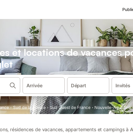
Publi
es et locations de vacances 
let
Arrivée
Départ
Invités
·
·
·
rance
Sud de la France
Sud Ouest de France
Nouvelle-Aquitaine
tions, résidences de vacances, appartements et campings à A