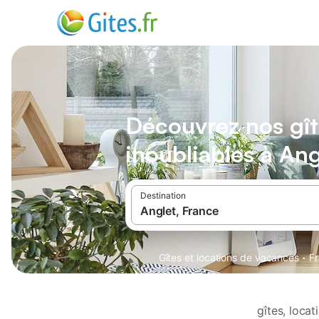
Découvrez nos gît
inoubliables à Ang
Destination
·
Gîtes et locations de vacances
F
gîtes, loca