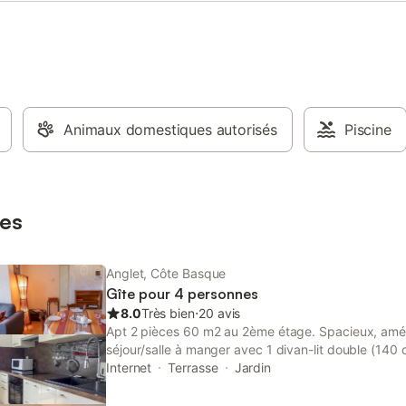
Bayonne centre. Centre commerc
proximité. Arrêts de bus à proximi
Aéroport de Biarritz Pays basque
minutes. Jardin public à 300m av
pour enfants. Marché de Quintao
(jours de marché les jeudis et di
- le gaz pour la cuisson (si la cuis
Animaux domestiques autorisés
fonctionne avec cette énergie) - 
Piscine
dans la limite d'une consommatio
raisonnable - l'électricité et le c
électrique dans la limite d'une
consommation raisonnable
es
Anglet, Côte Basque
Gîte pour 4 personnes
8.0
Très bien
⋅
20 avis
Apt 2 pièces 60 m2 au 2ème étage. Spacieux, amé
séjour/salle à manger avec 1 divan-lit double (140
écran plat. Sortie sur le balcon. 1 chambre avec 1 
Internet
Terrasse
Jardin
190 cm). Cuisine (four, lave-vaisselle, 2 plaques v
cafetière électrique) avec bar. Sortie sur le balco