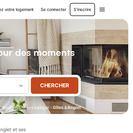
ez votre logement
Se connecter
S'inscrire
pour des moments
CHERCHER
·
·
·
Aquitaine
Pays basque
Gîtes à Anglet
nglet et ses