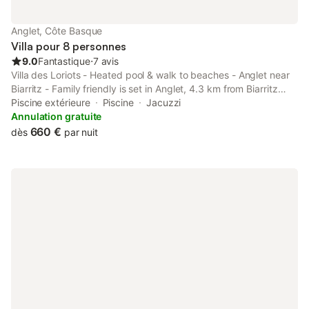
Anglet, Côte Basque
Villa pour 8 personnes
9.0
Fantastique
⋅
7 avis
Villa des Loriots - Heated pool & walk to beaches - Anglet near
Biarritz - Family friendly is set in Anglet, 4.3 km from Biarritz
Train Station, 17 km from Saint-Jean-Baptiste Church, as well as
Piscine extérieure
Piscine
Jacuzzi
18 km from Saint Jean de Luz Train Station.
Annulation gratuite
660 €
dès
par nuit