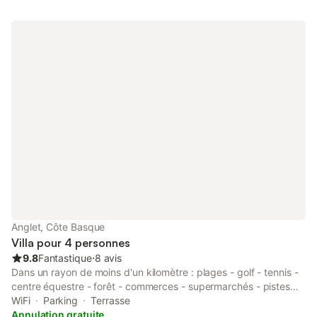
Anglet, Côte Basque
Villa pour 4 personnes
9.8
Fantastique
⋅
8 avis
Dans un rayon de moins d'un kilomètre : plages - golf - tennis -
centre équestre - forêt - commerces - supermarchés - pistes
cyclables Les chants d'oiseaux vous accompagneront au petit
WiFi
Parking
Terrasse
déjeuner Un havre de paix loin du tumulte estival
Annulation gratuite