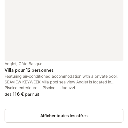
Anglet, Côte Basque
Villa pour 12 personnes
Featuring air-conditioned accommodation with a private pool,
SEAVIEW KEYWEEK Villa pool sea view Anglet is located in
Anglet. This property offers access to a balcony, free private
Piscine extérieure
Piscine
Jacuzzi
parking and free WiFi.
116 €
dès
par nuit
Afficher toutes les offres