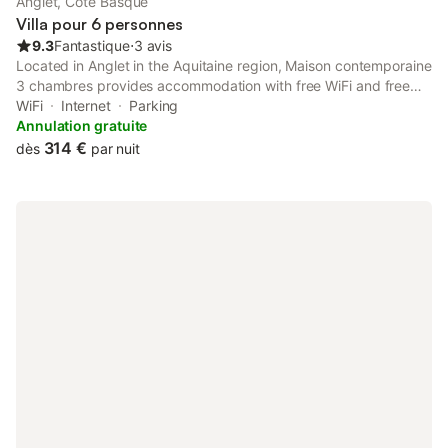
Anglet, Côte Basque
Villa pour 6 personnes
9.3
Fantastique
⋅
3 avis
Located in Anglet in the Aquitaine region, Maison contemporaine
3 chambres provides accommodation with free WiFi and free
private parking. Providing a garden, the property is located
WiFi
Internet
Parking
within 18 km of Saint-Jean-Baptiste Church.
Annulation gratuite
314 €
dès
par nuit