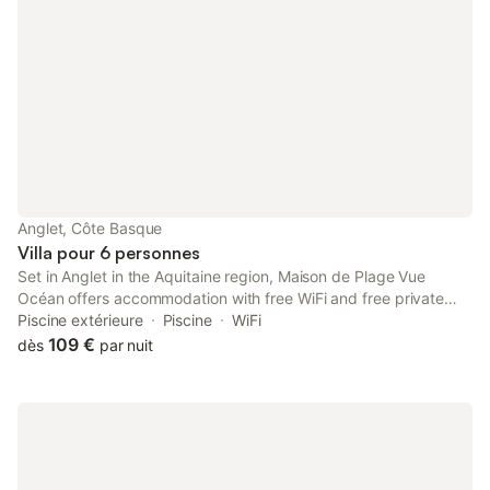
Anglet, Côte Basque
Villa pour 6 personnes
Set in Anglet in the Aquitaine region, Maison de Plage Vue
Océan offers accommodation with free WiFi and free private
parking. This villa features a terrace. The accommodation is
Piscine extérieure
Piscine
WiFi
non-smoking.
109 €
dès
par nuit