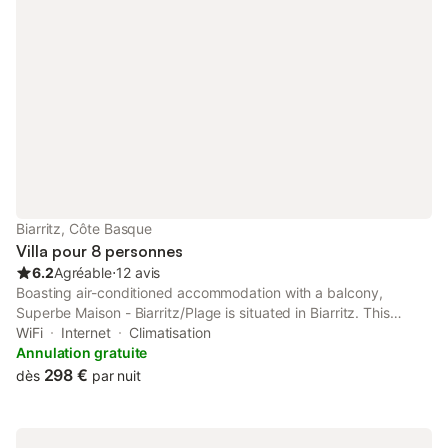
Biarritz, Côte Basque
Villa pour 8 personnes
6.2
Agréable
⋅
12 avis
Boasting air-conditioned accommodation with a balcony,
Superbe Maison - Biarritz/Plage is situated in Biarritz. This
beachfront property offers access to a terrace, free private
WiFi
Internet
Climatisation
parking and free WiFi. The property is non-smoking and is set 1.
Annulation gratuite
298 €
dès
par nuit