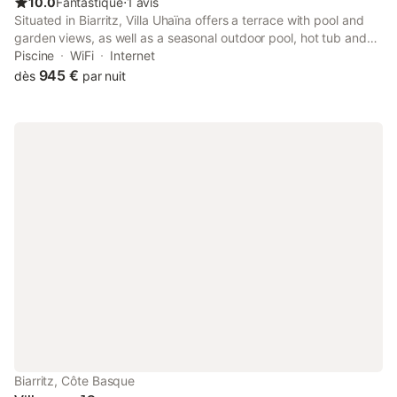
10.0
Fantastique
⋅
1 avis
Situated in Biarritz, Villa Uhaïna offers a terrace with pool and
garden views, as well as a seasonal outdoor pool, hot tub and
spa facilities. With inner courtyard views, this accommodation
Piscine
WiFi
Internet
provides a balcony.
945 €
dès
par nuit
Biarritz, Côte Basque