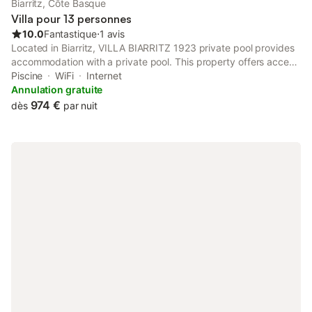
Biarritz, Côte Basque
et un ménage quotidien sont proposés pour faciliter votre
Villa pour 13 personnes
séjour.
10.0
Fantastique
⋅
1 avis
Located in Biarritz, VILLA BIARRITZ 1923 private pool provides
accommodation with a private pool. This property offers access
to a balcony, free private parking and free WiFi. Biarritz Train
Piscine
WiFi
Internet
Station is 1.
Annulation gratuite
974 €
dès
par nuit