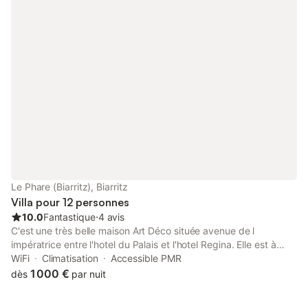
Le Phare (Biarritz), Biarritz
Villa pour 12 personnes
10.0
Fantastique
⋅
4 avis
C'est une très belle maison Art Déco située avenue de l
impératrice entre l'hotel du Palais et l'hotel Regina. Elle est à
deux pas de la Grande Plage et du centre ville (commerces du
WiFi
Climatisation
Accessible PMR
quartier St Charles ou les Halles de Biarritz) Elle développe
1 000 €
dès
par nuit
310m2. Elle a 6 chambres et 5 salles de bain. Son jardin de
800m2 dispose d'une piscine de 12 mètres... Toit terrasse