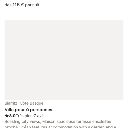
115 €
dès
par nuit
Biarritz, Côte Basque
Villa pour 6 personnes
8.0
Très bien
⋅
7 avis
Boasting city views, Maison spacieuse terrasse ensoleillée
proche Océan features accommodation with a garden and a