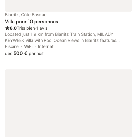
Biarritz, Côte Basque
Villa pour 10 personnes
8.0
Très bien
⋅
1 avis
Located just 1.9 km from Biarritz Train Station, MILADY
KEYWEEK Villa with Pool Ocean Views in Biarritz features
accommodation in Biarritz with access to massage services, a
Piscine
WiFi
Internet
garden, as well as a concierge service.
500 €
dès
par nuit