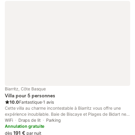
panoramique avec vue mer Vous y trouverez des photos des
autres maison
Biarritz, Côte Basque
Villa pour 5 personnes
10.0
Fantastique
⋅
1 avis
Cette villa au charme incontestable à Biarritz vous offre une
expérience inoubliable. Baie de Biscaye et Plages de Bidart ne
sont qu'à quelques minutes de marche, vous pouvez donc
WiFi
Draps de lit
Parking
laisser votre véhicule à l'hébergement, qui offre un parking sur
Annulation gratuite
place. Offrez-vous un pur moment de détente sur une plage à
191 €
dès
par nuit