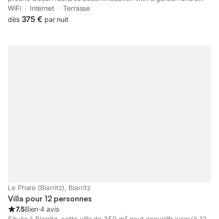
terrace, around 2.8 km from Biarritz Train Station.
WiFi
Internet
Terrasse
375 €
dès
par nuit
Le Phare (Biarritz), Biarritz
Villa pour 12 personnes
7.5
Bien
⋅
4 avis
Située à Biarritz, cette villa de 350 m² peut accueillir jusqu'à 12