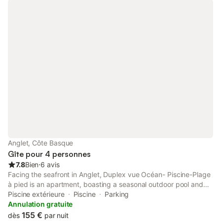
Anglet, Côte Basque
Gîte pour 4 personnes
7.8
Bien
⋅
6 avis
Facing the seafront in Anglet, Duplex vue Océan- Piscine-Plage
à pied is an apartment, boasting a seasonal outdoor pool and
parking on-site. Guests can benefit from a balcony and a sun
Piscine extérieure
Piscine
Parking
terrace.
Annulation gratuite
155 €
dès
par nuit