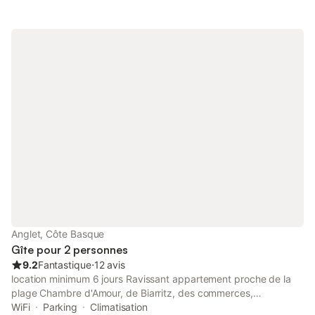
Anglet, Côte Basque
Gîte pour 2 personnes
9.2
Fantastique
⋅
12 avis
location minimum 6 jours Ravissant appartement proche de la
plage Chambre d'Amour, de Biarritz, des commerces,
restaurants, pistes cyclables. Situé au 1er étage d'une villa de
WiFi
Parking
Climatisation