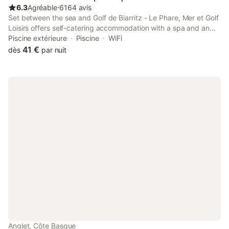
6.3
Agréable
⋅
6164 avis
Set between the sea and Golf de Biarritz - Le Phare, Mer et Golf
Loisirs offers self-catering accommodation with a spa and an
outdoor swimming pool.
Piscine extérieure
Piscine
WiFi
41 €
dès
par nuit
Anglet, Côte Basque