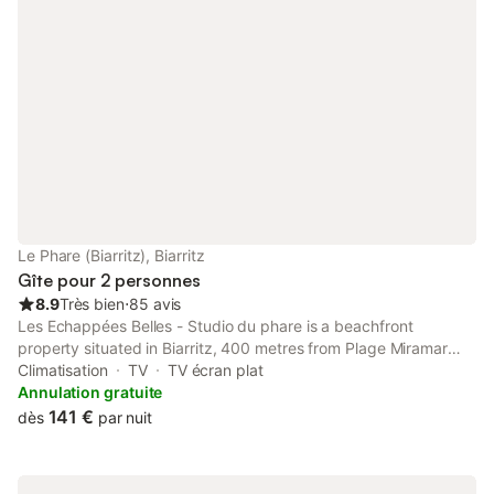
Le Phare (Biarritz), Biarritz
Gîte pour 2 personnes
8.9
Très bien
⋅
85 avis
Les Echappées Belles - Studio du phare is a beachfront
property situated in Biarritz, 400 metres from Plage Miramar
and 4.3 km from Biarritz Train Station.
Climatisation
TV
TV écran plat
Annulation gratuite
141 €
dès
par nuit