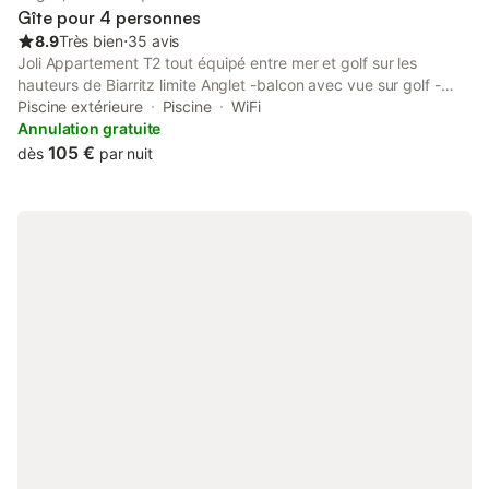
Gîte pour 4 personnes
8.9
Très bien
⋅
35 avis
Joli Appartement T2 tout équipé entre mer et golf sur les
hauteurs de Biarritz limite Anglet -balcon avec vue sur golf -
résidence avec piscine - Mon logement est proche de la plage,
Piscine extérieure
Piscine
WiFi
les commerces et les restaurants, à 5 minutes à pied - accès
Annulation gratuite
direct à la plage par piste cyclable. Vous apprécierez mon
105 €
dès
par nuit
logement pour le confort, l'emplacement et la vue. Mon
logement est parfait pour les couples et les familles (avec
enfants).