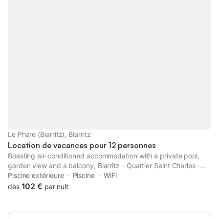
Le Phare (Biarritz), Biarritz
Location de vacances pour 12 personnes
Boasting air-conditioned accommodation with a private pool,
garden view and a balcony, Biarritz - Quartier Saint Charles -
Golf - Piscine is situated in Biarritz.
Piscine extérieure
Piscine
WiFi
102 €
dès
par nuit