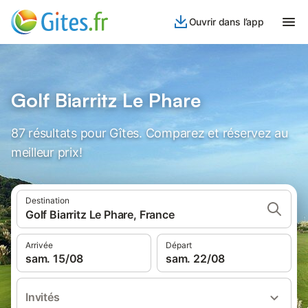
Ouvrir dans l’app
Golf Biarritz Le Phare
87 résultats pour Gîtes. Comparez et réservez au
meilleur prix!
Destination
Golf Biarritz Le Phare, France
Arrivée
Départ
sam. 15/08
sam. 22/08
Invités