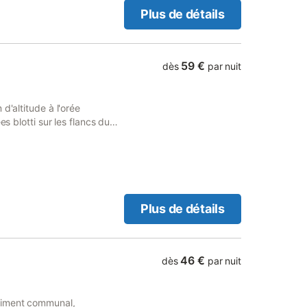
N A LA SEMAINE Les lits
Plus de détails
lique à partir de 18 ans.
59 €
dès
par nuit
d'altitude à l'orée
es blotti sur les flancs du
ités du Hautacam, et à
te calme et ensoleillé
nes. Capacité d'accueil : 2
Plus de détails
46 €
dès
par nuit
timent communal,