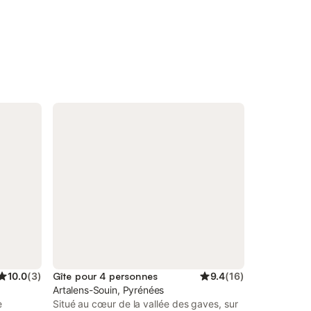
10.0
(
3
)
Gîte pour 4 personnes
9.4
(
16
)
Artalens-Souin, Pyrénées
e
Situé au cœur de la vallée des gaves, sur