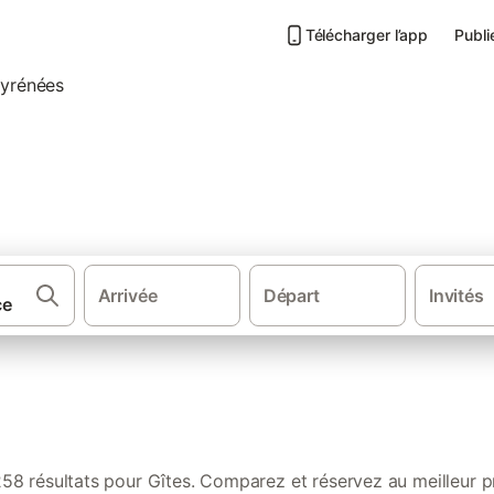
Télécharger l’app
Publi
s de vacances dans Parc natio
Arrivée
Départ
Invités
·
·
·
Sud de la France
Sud Ouest de France
Occitanie
Midi-Pyrénées
258 résultats pour Gîtes. Comparez et réservez au meilleur pr