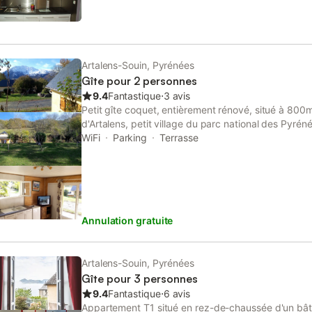
animalier, les thermes à Argelès-Gazost. LOCATIO
seront faits à votre arrivée. La taxe de séjour s'app
Artalens-Souin, Pyrénées
Gîte pour 2 personnes
9.4
Fantastique
⋅
3 avis
Petit gîte coquet, entièrement rénové, situé à 800m 
d'Artalens, petit village du parc national des Pyréné
Hautacam. À 10 min de la station de ski multi-activ
WiFi
Parking
Terrasse
proximité de très nombreux sites touristiques. Ce gî
dispose d'une terrasse avec une vue sur les montag
à 4 personnes, 1 chambre + un canapé-lit
Annulation gratuite
Artalens-Souin, Pyrénées
Gîte pour 3 personnes
9.4
Fantastique
⋅
6 avis
Appartement T1 situé en rez-de-chaussée d'un bâ