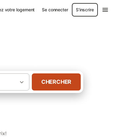
ez votre logement
Se connecter
S'inscrire
nal des Pyrénées
CHERCHER
·
·
Hautes-Pyrénées
ix!