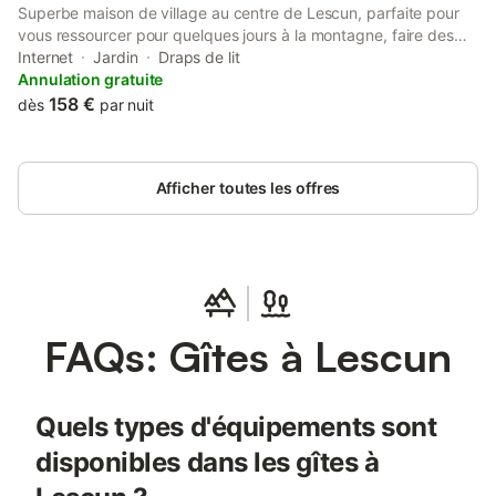
Superbe maison de village au centre de Lescun, parfaite pour
vous ressourcer pour quelques jours à la montagne, faire des
randonnées & découvrir le Béarn. Vous aurez accès à une vue
Internet
Jardin
Draps de lit
panoramique imprenable sur le Cirque de Lescun. N'hésitez pas
Annulation gratuite
à me contacter pour vous aider dans l'organisation de votre
158 €
dès
par nuit
séjour!
Afficher toutes les offres
FAQs: Gîtes à Lescun
Quels types d'équipements sont
disponibles dans les gîtes à