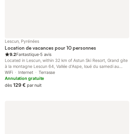
Lescun, Pyrénées
Location de vacances pour 10 personnes
9.2
Fantastique
⋅
5 avis
Located in Lescun, within 32 km of Astun Ski Resort, Grand gite
à la montagne Lescun 64, Vallée d'Aspe, loué du samedi au
samedi is an accommodation offering inner courtyard views.
WiFi
Internet
Terrasse
Annulation gratuite
129 €
dès
par nuit