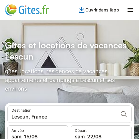
Ouvrir dans l’app
Gîtes et locations de vacances
Lescun
gîtes, locations, résidences de vacances,
appartements et campings à Lescun et ses
environs
Destination
Lescun, France
Arrivée
Départ
sam. 15/08
sam. 22/08