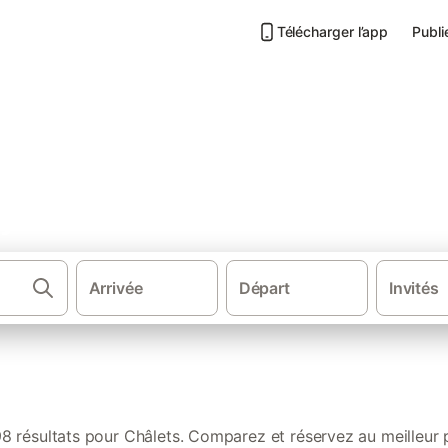
Télécharger l’app
Publi
Pyrénées : nos locations authe
Arrivée
Départ
Invités
·
·
·
·
 locations de vacances
France
Occitanie
Midi-Pyrénées
Pyrénée
98 résultats pour Châlets. Comparez et réservez au meilleur p