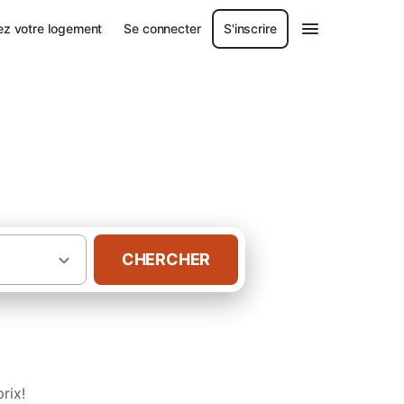
ez votre logement
Se connecter
S'inscrire
ntiques
CHERCHER
·
s-Orientales
Châlets dans les Pyrénées
rix!