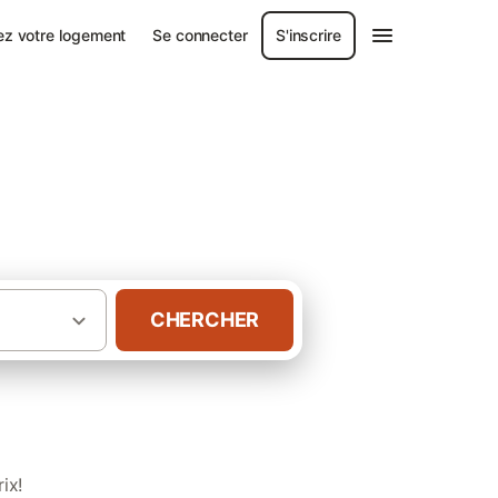
ez votre logement
Se connecter
S'inscrire
es
CHERCHER
·
yrénées-Orientales
Châlets à Les Angles
ix!