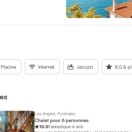
d'eau et les wc). Chauffage
Matemale ! Nous n’attendons plu
e individuel. Une place de
vous ! Le logement se compose d
ment extérieur est incluse. Ce
manière suivante : Au rez de chau
est diffusé par un professionnel.
Grande entrée avec rangements,
ion contraire, les prestations,
ski, meuble chaussures... - Un st
e ménage, draps, serviettes etc..
indépendant avec une chambre li
as incluses dans le prix de cette
size (160×200), un coin cuisine é
. Si animaux de compagnie admis
une loggia dans laquelle se trouv
 dans annonce), un supplément
canapé et le coin repas ainsi qu'u
pliquer. Seuls les équipements
d'eau et WC. Au 1 er étage : - Un
és spécifiquement dans cette
de vie de 30 m² avec TV, poêle (
sont présents. Un équipement
Piscine
Internet
fourni), canapé et espace repas.
Jacuzzi
8,0
& p
qué n'est pas considéré comme
cuisine ouverte équipée avec no
Sauf indication de borne de
bouilloire électrique, four, four à 
ectrique présente dans le
ondes, grille-pain, lave-vaisselle
 la recharge des véhicules
de cuisson, cafetière à dosettes 
es
s est interdite.
Les Angles, Pyrénées
Chalet pour 6 personnes
10.0
Fantastique
⋅
4 avis