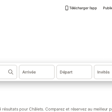
Télécharger l’app
Publi
les : nos locations authentiqu
Arrivée
Départ
Invités
·
·
·
Gîtes et locations de vacances
France
Occitanie
P
4 résultats pour Châlets. Comparez et réservez au meilleur pr