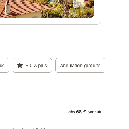
s que
sont pas incluses dans le prix de cette
e la
location. Si animaux de compagnie admis
ssée : -
(indiqué dans annonce), un supplément
 rack à
peut s'appliquer. Seuls les équipements
udio
mentionnés spécifiquement dans cette
t queen-
annonce sont présents. Un équipement
quipée,
non indiqué n'est pas considéré comme
e un
présent. Sauf indication de borne de
ne salle
charge électrique présente dans le
e pièce
logement, la recharge des véhicules
bois
électriques est interdite.
 - Une
lus
9,0
& plus
Annulation gratuite
tamment :
micro-
, plaques
Sens
68 €
dès
par nuit